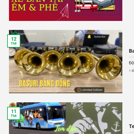
12
Th8
Ba
Độ 
1 B
11
Th8
Te