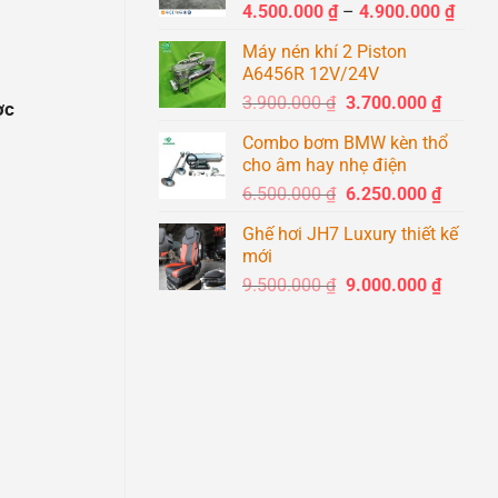
Khoả
4.500.000
₫
–
4.900.000
₫
1.400.0
giá:
Máy nén khí 2 Piston
từ
A6456R 12V/24V
4.500
Giá
Giá
3.900.000
₫
3.700.000
₫
đến
ợc
gốc
hiện
4.900
Combo bơm BMW kèn thổ
là:
tại
cho âm hay nhẹ điện
3.900.000 ₫.
là:
Giá
Giá
6.500.000
₫
6.250.000
₫
3.700.0
gốc
hiện
Ghế hơi JH7 Luxury thiết kế
là:
tại
mới
6.500.000 ₫.
là:
Giá
Giá
9.500.000
₫
9.000.000
₫
6.250.0
gốc
hiện
là:
tại
9.500.000 ₫.
là:
9.000.0