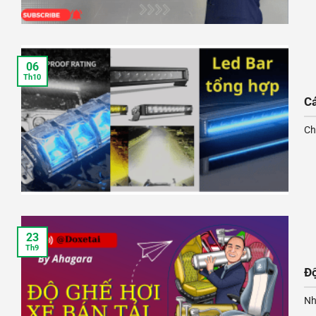
06
Th10
Cá
Chơ
23
Th9
Độ
Nh