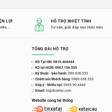
ỆN LỢI
HỖ TRỢ NHIỆT TÌNH
oMo...
Tư vấn, giải đáp mọi thắc mắc
TỔNG ĐÀI HỖ TRỢ
KD Tại HN: 0816.404444
KD tại HCM: 0967.156.555
Kỹ thuật - bảo hành:
089.638.333
Chăm sóc khách hàng:
0989.638.333
Góp ý - khiếu nại:
0965.90.4444
Email:
hi@doxetai.com
Website cùng hệ thống