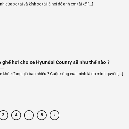
h cửa xe tải và kính xe tải là nơi để anh em tài xế [...]
 ghế hơi cho xe Hyundai County sẽ như thế nào ?
c khỏe đáng giá bao nhiêu ? Cuộc sống của mình là do mình quyết [...]
3
4
…
8