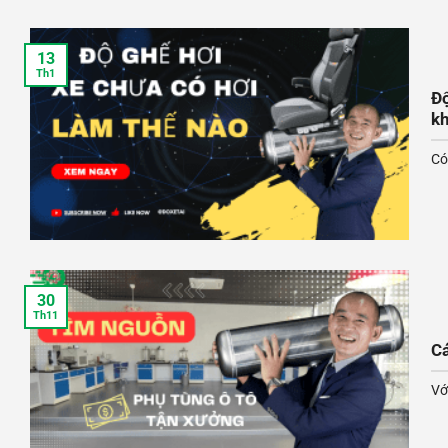
13
Th1
Độ
k
Có
30
Th11
Cá
Vớ