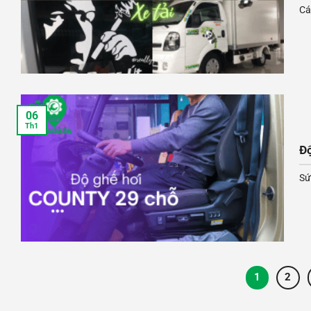
Cán
06
Th1
Độ
Sứ
1
2