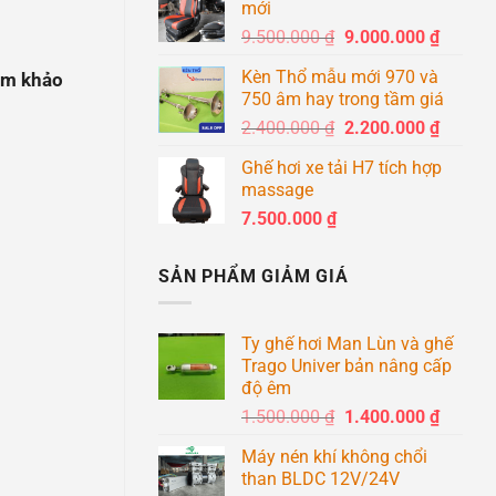
mới
8.600
Giá
Giá
9.500.000
₫
9.000.000
₫
đến
gốc
hiện
8.900
Kèn Thổ mẫu mới 970 và
am khảo
là:
tại
750 âm hay trong tầm giá
9.500.000 ₫.
là:
Giá
Giá
2.400.000
₫
2.200.000
₫
9.000.0
gốc
hiện
Ghế hơi xe tải H7 tích hợp
là:
tại
massage
2.400.000 ₫.
là:
7.500.000
₫
2.200.0
SẢN PHẨM GIẢM GIÁ
Ty ghế hơi Man Lùn và ghế
Trago Univer bản nâng cấp
độ êm
Giá
Giá
1.500.000
₫
1.400.000
₫
gốc
hiện
Máy nén khí không chổi
là:
tại
than BLDC 12V/24V
1.500.000 ₫.
là: