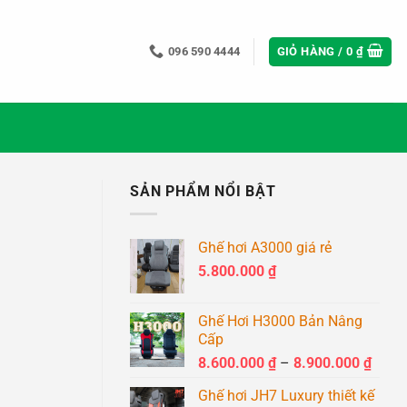
096 590 4444
GIỎ HÀNG /
0
₫
SẢN PHẨM NỔI BẬT
Ghế hơi A3000 giá rẻ
5.800.000
₫
Ghế Hơi H3000 Bản Nâng
Cấp
Khoả
8.600.000
₫
–
8.900.000
₫
giá:
Ghế hơi JH7 Luxury thiết kế
từ