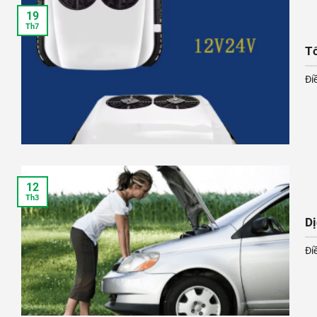
19
Th7
Tổ
Đi
12
Th3
Dị
Đi