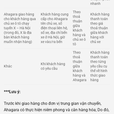
nhanh
Theo
Ahagara giao hàng
Khách hàng cung
Khách hàng
thoả
cho khách hàng qua
cấp cho Ahagara
thanh toán
thuận
chủ xe ô tô chạy
tên chủ xe, số
theo giá
giữa
tuyến X – Hà Nội
điện thoại liên hệ,
thoả thuận
khách
(trong đó, X là địa
số xe, địa chỉ bến
giữa khách
hàng và
bàn khách hàng
xe ở Hà Nội, giờ
hàng với
chủ xe ô
muốn nhận hàng)
xe vào/ra bến
chủ xe
tô
Theo
Khách hàng
thoả
thanh toán
thuận
theo từng
Khi khách hàng
Khác
giữa
yêu cầu cụ
có yêu cầu
khách
thể về hình
hàng và
thức giao
Ahagara
hàng
***Lưu ý:
Trước khi giao hàng cho đơn vị trung gian vận chuyển,
Ahagara có thực hiện niêm phong và cân hàng hóa; Do đó,