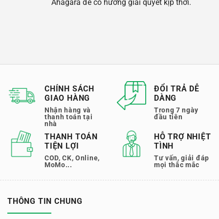
Ahagara để có hướng giải quyết kịp thời.
CHÍNH SÁCH
ĐỔI TRẢ DỄ
GIAO HÀNG
DÀNG
Nhận hàng và
Trong 7 ngày
thanh toán tại
đầu tiên
nhà
THANH TOÁN
HỖ TRỢ NHIỆT
TIỆN LỢI
TÌNH
COD, CK, Online,
Tư vấn, giải đáp
MoMo...
mọi thắc mắc
THÔNG TIN CHUNG