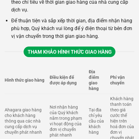
theo chỉ tiêu về thời gian giao hàng của nhà cung cấp
dịch vụ.
Để thuận tiện và sắp xếp thời gian, địa điểm nhận hàng
phù hợp, Quý khách vui lòng để ý điện thoại từ bên đơn
vị vận chuyển trong thời gian giao hàng.
THAM KHẢO HÌNH THỨC GIAO HÀNG
Địa
Điều kiện để
điểm
Phí vận
Hình thức giao hàng
được áp dụng
giao
chuyển
hàng
Khách hàng
thanh toán
Nơi nhận hàng
Ahagara giao hàng
Tại địa
theo giá
của Quý khách
cho khách hàng
chỉ yêu
cước thể
nằm trong phạm
thông qua các nhà
cầu của
hiện trên
vi hoạt động của
cung cấp dịch vụ
khách
hoá đơn của
đơn vị chuyển
chuyển phát nhanh
hàng
đơn vị
phát nhanh
chuyển phát