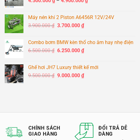
Khoảng
4.500.000
₫
–
1.500.000 ₫.
4.900.000
là:
₫
giá:
1.400.000 ₫.
từ
Máy nén khí 2 Piston A6456R 12V/24V
4.500.000 ₫
Giá
Giá
3.900.000
₫
3.700.000
₫
đến
gốc
hiện
4.900.000 ₫
là:
tại
Combo bơm BMW kèn thổ cho âm hay nhẹ điện
3.900.000 ₫.
là:
Giá
Giá
6.500.000
₫
6.250.000
₫
3.700.000 ₫.
gốc
hiện
là:
tại
Ghế hơi JH7 Luxury thiết kế mới
6.500.000 ₫.
là:
Giá
Giá
9.500.000
₫
9.000.000
₫
6.250.000 ₫.
gốc
hiện
là:
tại
9.500.000 ₫.
là:
9.000.000 ₫.
CHÍNH SÁCH
ĐỔI TRẢ DỄ
GIAO HÀNG
DÀNG