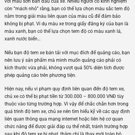
với màu sơn ban đầu của xe. Nhiều người có kinh nghiệm
còn “mách nhỏ” rằng, bạn có thể lựa chọn màu sắc tem độ
nằm trong giải màu liên quan của màu cũ để đảm bảo
không bị phạt. Ví dụ màu xe trong giấy đăng ký của bạn là
màu xanh, bạn có thể lựa chọn tem độ có màu xanh lá,
xanh nước biển…
Nếu bạn độ tem xe bán tải với mục đích để quảng cáo, bạn
nên lưu ý sản phẩm mà mình muốn quảng cáo phải có
kích thước vừa phải, không vượt quá 50% diện tích được
phép quảng cáo trên phương tiện.
Hiện nay, nếu vi phạm quy định liên quan đến độ tem xe,
chủ xe có thể bị phạt tiền từ 300.000 – 800.000 VNĐ tùy
thuộc vào từng trường hợp. Vì vậy để chắc chắn hơn trong
quá trình độ tem xe, chủ xe nên tìm hiểu kỹ về các quy định
liên quan thông qua mạng internet hoặc liên hệ cơ quan
chức năng để được giải đáp cụ thể nhất, tránh trường hợp
sau khi độ tem xe bị phạt, thậm chí là thay mới toàn bộ