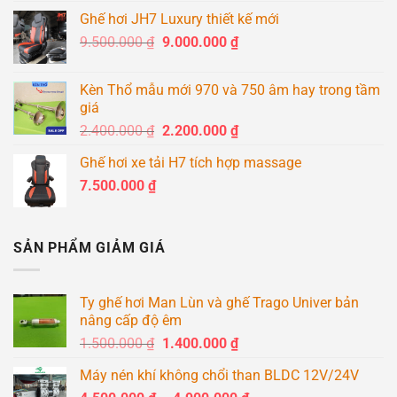
từ
Ghế hơi JH7 Luxury thiết kế mới
8.600.000 ₫
Giá
Giá
9.500.000
₫
9.000.000
₫
đến
gốc
hiện
8.900.000 ₫
là:
tại
Kèn Thổ mẫu mới 970 và 750 âm hay trong tầm
9.500.000 ₫.
là:
giá
9.000.000 ₫.
Giá
Giá
2.400.000
₫
2.200.000
₫
gốc
hiện
Ghế hơi xe tải H7 tích hợp massage
là:
tại
7.500.000
₫
2.400.000 ₫.
là:
2.200.000 ₫.
SẢN PHẨM GIẢM GIÁ
Ty ghế hơi Man Lùn và ghế Trago Univer bản
nâng cấp độ êm
Giá
Giá
1.500.000
₫
1.400.000
₫
gốc
hiện
Máy nén khí không chổi than BLDC 12V/24V
là:
tại