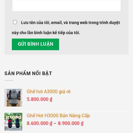
Lưu tên của tôi, email, và trang web trong trình duyệt
này cho lần bình luận kế tiếp của tôi.
SẢN PHẨM NỔI BẬT
Ghế hơi A3000 giá rẻ
5.800.000
₫
Ghế Hơi H3000 Bản Nâng Cấp
Khoảng
8.600.000
₫
–
8.900.000
₫
giá: