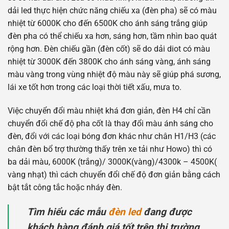
dải led thực hiện chức năng chiếu xa (đèn pha) sẽ có màu
nhiệt từ 6000K cho đến 6500K cho ánh sáng trắng giúp
đèn pha có thể chiếu xa hơn, sáng hơn, tầm nhìn bao quát
rộng hơn. Đèn chiếu gần (đèn cốt) sẽ do dải diot có màu
nhiệt từ 3000K đến 3800K cho ánh sáng vàng, ánh sáng
màu vàng trong vùng nhiệt độ màu này sẽ giúp phá sương,
lái xe tốt hơn trong các loại thời tiết xấu, mưa to.
Việc chuyển đổi màu nhiệt khá đơn giản, đèn H4 chỉ cần
chuyển đổi chế độ pha cốt là thay đổi màu ánh sáng cho
đèn, đổi với các loại bóng đơn khác như chân H1/H3 (các
chân đèn bổ trợ thường thấy trên xe tải như Howo) thì có
ba dải màu, 6000K (trắng)/ 3000K(vàng)/4300k – 4500K(
vàng nhạt) thì cách chuyển đổi chế độ đơn giản bằng cách
bật tắt công tắc hoặc nháy đèn.
Tìm hiểu các mẫu
đèn led
đang được
khách hàng đánh giá tốt trên thị trường.