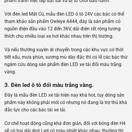
phẩm tránh việc lắp đặt sai và bị từ chối bảo hành.
Với đèn led Mắt Cú, mẫu đèn LED ô tô 24V các bác có thể
tham khảo sản phẩm Owleye A444, đây là sản phẩm có
nguồn điện đầu vào 12 đến 36V, dải điện rất rộng tương
thích cho nhiều loại xe hơi khác nhau trên thị trường.
Và nếu thường xuyên di chuyển trong các khu vực có thời
tiết xấu, mưa phùn, sương mù dày đặc thì có lẽ các bác thừ
ngâm cứu dòng sản phẩm đèn LED xe tải đổi màu trắng
vàng.
3. Đèn led ô tô đổi màu trắng vàng.
Đây là mẫu đèn LED xe tải hiện nay khá hot, tuy dòng sản
phẩm này không phải mới có nhưng nó đang là trợ thủ khá
đắc lực cho các bác tài xe tải.
Cơ chế hoạt động cũng khá đơn giản, đối với bóng đèn H4
sẽ có hai dải diot Led có màu nhiệt khác nhau, thường thì