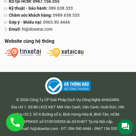
KD tại HCM: 0967.156.555
Kỹ thuật - bảo hành:
089.638.333
Chăm sóc khách hàng:
0989.638.333
Góp ý - khiếu nại:
0965.90.4444
Email:
hi@doxetai.com
Website cùng hệ thống
© 2026 Công Ty CP Giải Pháp Dịch Vụ Công Nghệ AHAGARA.
Địa chỉ 1: Số 88 LK22 KĐT Mới Vân Canh, Vân Canh, Hoài Đức, HN.
Địa chỉ 2: Số 4 đường số 6, Bình Hưng Hòa B, Bình Tân, HCM.
GPĐKKD số 0109105353 do Sở KHĐT Tp.Hà Nội cấp.
Email:
hi@doxetai.com
- ĐT: 096 590 4444 - 0967 156 555