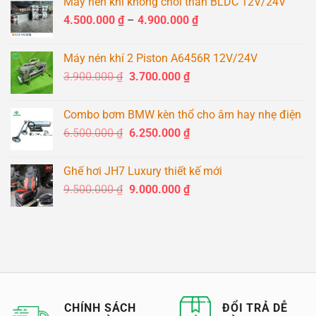
Máy nén khí không chổi than BLDC 12V/24V
là:
tại
Khoảng
4.500.000
₫
–
1.500.000 ₫.
4.900.000
là:
₫
giá:
1.400.000 ₫.
từ
Máy nén khí 2 Piston A6456R 12V/24V
4.500.000 ₫
Giá
Giá
3.900.000
₫
3.700.000
₫
đến
gốc
hiện
4.900.000 ₫
là:
tại
Combo bơm BMW kèn thổ cho âm hay nhẹ điện
3.900.000 ₫.
là:
Giá
Giá
6.500.000
₫
6.250.000
₫
3.700.000 ₫.
gốc
hiện
là:
tại
Ghế hơi JH7 Luxury thiết kế mới
6.500.000 ₫.
là:
Giá
Giá
9.500.000
₫
9.000.000
₫
6.250.000 ₫.
gốc
hiện
là:
tại
9.500.000 ₫.
là:
9.000.000 ₫.
CHÍNH SÁCH
ĐỔI TRẢ DỄ