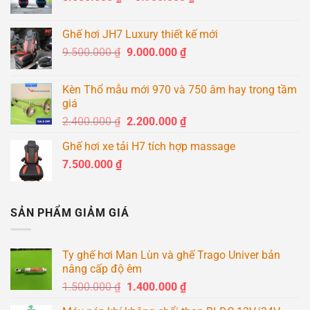
giá:
từ
Ghế hơi JH7 Luxury thiết kế mới
8.600.000 ₫
Giá
Giá
9.500.000
₫
9.000.000
₫
đến
gốc
hiện
8.900.000 ₫
là:
tại
Kèn Thổ mẫu mới 970 và 750 âm hay trong tầm
9.500.000 ₫.
là:
giá
9.000.000 ₫.
Giá
Giá
2.400.000
₫
2.200.000
₫
gốc
hiện
Ghế hơi xe tải H7 tích hợp massage
là:
tại
7.500.000
₫
2.400.000 ₫.
là:
2.200.000 ₫.
SẢN PHẨM GIẢM GIÁ
Ty ghế hơi Man Lùn và ghế Trago Univer bản
nâng cấp độ êm
Giá
Giá
1.500.000
₫
1.400.000
₫
gốc
hiện