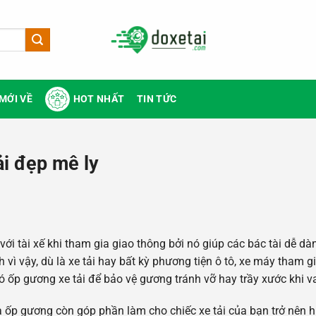
MỚI VỀ
HOT NHẤT
TIN TỨC
ải đẹp mê ly
với tài xế khi tham gia giao thông bởi nó giúp các bác tài dễ dà
 vì vậy, dù là xe tải hay bất kỳ phương tiện ô tô, xe máy tham g
ó ốp gương xe tải để bảo vệ gương tránh vỡ hay trầy xước khi 
 ốp gương còn góp phần làm cho chiếc xe tải của bạn trở nên h