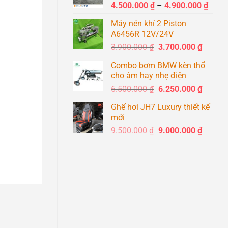
Khoả
4.500.000
₫
–
4.900.000
₫
1.400.0
giá:
Máy nén khí 2 Piston
từ
A6456R 12V/24V
4.500
Giá
Giá
3.900.000
₫
3.700.000
₫
đến
gốc
hiện
4.900
Combo bơm BMW kèn thổ
là:
tại
cho âm hay nhẹ điện
3.900.000 ₫.
là:
Giá
Giá
6.500.000
₫
6.250.000
₫
3.700.0
gốc
hiện
Ghế hơi JH7 Luxury thiết kế
là:
tại
mới
6.500.000 ₫.
là:
Giá
Giá
9.500.000
₫
9.000.000
₫
6.250.0
gốc
hiện
là:
tại
9.500.000 ₫.
là:
9.000.0