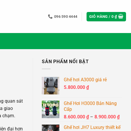
096 590 4444
GIỎ HÀNG /
0
₫
SẢN PHẨM NỔI BẬT
Ghế hơi A3000 giá rẻ
5.800.000
₫
ng quan sát
Ghế Hơi H3000 Bản Nâng
ia giao
Cấp
va chạm.
Khoả
8.600.000
₫
–
8.900.000
₫
giá:
Ghế hơi JH7 Luxury thiết kế
từ
iện đại hơn