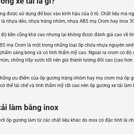
ng xe tải là gì?
ờng được sử dụng để bọc vào kính hậu của ô tô. Chất liệu mà ng
ng là nhựa dẻo, nhựa tráng nhôm, nhựa ABS mạ Crom hay inox 3
, độ bền cũng khá cao nhưng lại không được đánh giá cao về tí
BS mạ Crom là một trong những loại ốp chứa nhựa nguyên sin
n phẩm sáng bóng và có tính thẩm mỹ cao. Ngoài ra crom có độ 
mòn, chống trầy xước tốt nên giá thành tương đối cao (cao hơn
 những ưu điểm của ốp gương tráng nhôm hay mạ crom mà ốp g
 có thể tái chế và tính thẩm mỹ rất cao nên ốp gương xe tải làm
tải làm bằng inox
ới ốp gương làm từ các chất liệu khác do inox có đặc tính là c