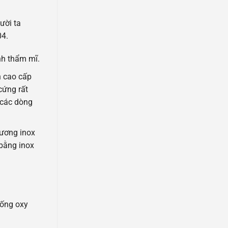
ười ta
04.
nh thẩm mĩ.
h cao cấp
cứng rất
 các dòng
ương inox
 bằng inox
hống oxy