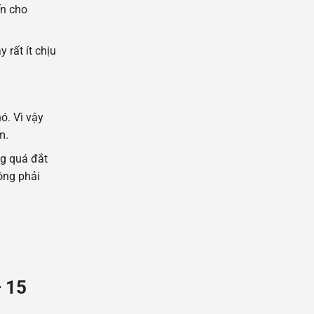
ến cho
 rất ít chịu
ó. Vì vậy
m.
ng quá đắt
ông phải
– 15