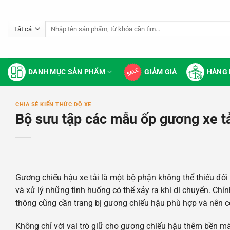
Bỏ
qua
Tìm
nội
kiếm:
dung
DANH MỤC SẢN PHẨM
GIẢM GIÁ
HÀNG 
CHIA SẺ KIẾN THỨC ĐỘ XE
Bộ sưu tập các mẫu ốp gương xe t
Gương chiếu hậu xe tải là một bộ phận không thể thiếu đối 
và xử lý những tình huống có thể xảy ra khi di chuyển. Chính
thông cũng cần trang bị gương chiếu hậu phù hợp và nên c
Không chỉ với vai trò giữ cho gương chiếu hậu thêm bền mà