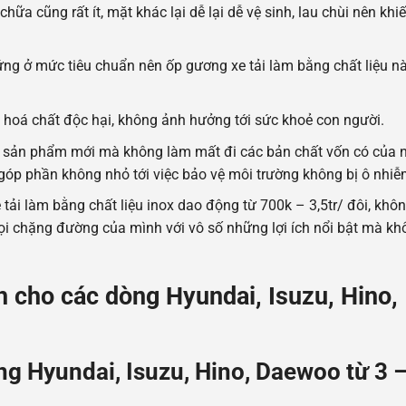
ữa cũng rất ít, mặt khác lại dễ lại dễ vệ sinh, lau chùi nên khi
cứng ở mức tiêu chuẩn nên ốp gương xe tải làm bằng chất liệu này
 hoá chất độc hại, không ảnh hưởng tới sức khoẻ con người.
ác sản phẩm mới mà không làm mất đi các bản chất vốn có của n
 góp phần không nhỏ tới việc bảo vệ môi trường không bị ô nhiễ
 tải làm bằng chất liệu inox dao động từ 700k – 3,5tr/ đôi, khô
ọi chặng đường của mình với vô số những lợi ích nổi bật mà kh
h cho các dòng Hyundai, Isuzu, Hino,
ng Hyundai, Isuzu, Hino, Daewoo từ 3 