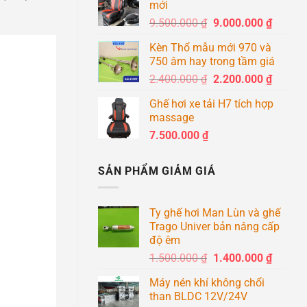
mới
8.600
Giá
Giá
9.500.000
₫
9.000.000
₫
đến
gốc
hiện
8.900
Kèn Thổ mẫu mới 970 và
là:
tại
750 âm hay trong tầm giá
9.500.000 ₫.
là:
Giá
Giá
2.400.000
₫
2.200.000
₫
9.000.0
gốc
hiện
Ghế hơi xe tải H7 tích hợp
là:
tại
massage
2.400.000 ₫.
là:
7.500.000
₫
2.200.0
SẢN PHẨM GIẢM GIÁ
Ty ghế hơi Man Lùn và ghế
Trago Univer bản nâng cấp
độ êm
Giá
Giá
1.500.000
₫
1.400.000
₫
gốc
hiện
Máy nén khí không chổi
là:
tại
than BLDC 12V/24V
1.500.000 ₫.
là: