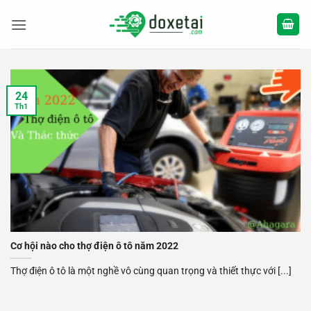
Bỏ
qua
nội
dung
24
Th1
Cơ hội nào cho thợ điện ô tô năm 2022
Thợ điện ô tô là một nghề vô cùng quan trọng và thiết thực với [...]