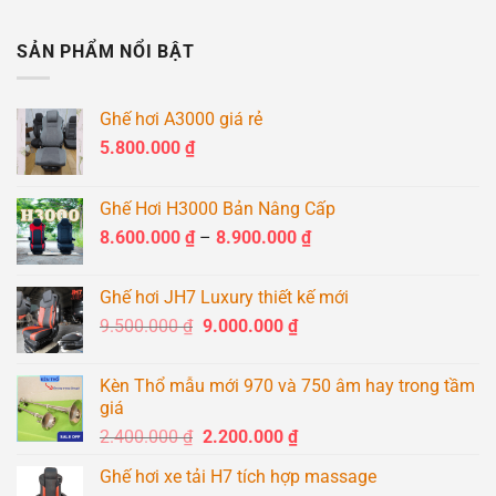
SẢN PHẨM NỔI BẬT
Ghế hơi A3000 giá rẻ
5.800.000
₫
Ghế Hơi H3000 Bản Nâng Cấp
Khoảng
8.600.000
₫
–
8.900.000
₫
giá:
từ
Ghế hơi JH7 Luxury thiết kế mới
8.600.000 ₫
Giá
Giá
9.500.000
₫
9.000.000
₫
đến
gốc
hiện
8.900.000 ₫
là:
tại
Kèn Thổ mẫu mới 970 và 750 âm hay trong tầm
9.500.000 ₫.
là:
giá
9.000.000 ₫.
Giá
Giá
2.400.000
₫
2.200.000
₫
gốc
hiện
Ghế hơi xe tải H7 tích hợp massage
là:
tại