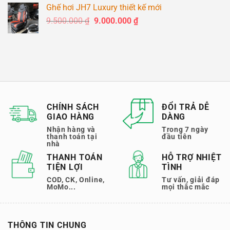
là:
tại
Ghế hơi JH7 Luxury thiết kế mới
6.500.000 ₫.
là:
Giá
Giá
9.500.000
₫
9.000.000
₫
6.250.000 ₫.
gốc
hiện
là:
tại
9.500.000 ₫.
là:
9.000.000 ₫.
CHÍNH SÁCH
ĐỔI TRẢ DỄ
GIAO HÀNG
DÀNG
Nhận hàng và
Trong 7 ngày
thanh toán tại
đầu tiên
nhà
THANH TOÁN
HỖ TRỢ NHIỆT
TIỆN LỢI
TÌNH
COD, CK, Online,
Tư vấn, giải đáp
MoMo...
mọi thắc mắc
THÔNG TIN CHUNG