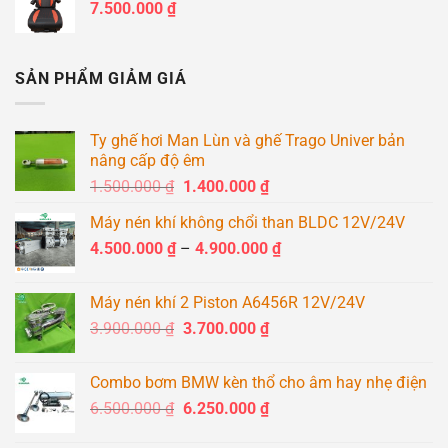
7.500.000
₫
2.400.000 ₫.
là:
2.200.000 ₫.
SẢN PHẨM GIẢM GIÁ
Ty ghế hơi Man Lùn và ghế Trago Univer bản
nâng cấp độ êm
Giá
Giá
1.500.000
₫
1.400.000
₫
gốc
hiện
Máy nén khí không chổi than BLDC 12V/24V
là:
tại
Khoảng
4.500.000
₫
–
1.500.000 ₫.
4.900.000
là:
₫
giá:
1.400.000 ₫.
từ
Máy nén khí 2 Piston A6456R 12V/24V
4.500.000 ₫
Giá
Giá
3.900.000
₫
3.700.000
₫
đến
gốc
hiện
4.900.000 ₫
là:
tại
Combo bơm BMW kèn thổ cho âm hay nhẹ điện
3.900.000 ₫.
là:
Giá
Giá
6.500.000
₫
6.250.000
₫
3.700.000 ₫.
gốc
hiện