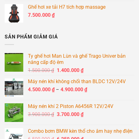
gốc
hiện
Ghế hơi xe tải H7 tích hợp massage
là:
tại
7.500.000
₫
2.400.000 ₫.
là:
2.200.000 ₫.
SẢN PHẨM GIẢM GIÁ
Ty ghế hơi Man Lùn và ghế Trago Univer bản
nâng cấp độ êm
Giá
Giá
1.500.000
₫
1.400.000
₫
gốc
hiện
Máy nén khí không chổi than BLDC 12V/24V
là:
tại
Khoảng
4.500.000
₫
–
1.500.000 ₫.
4.900.000
là:
₫
giá:
1.400.000 ₫.
từ
Máy nén khí 2 Piston A6456R 12V/24V
4.500.000 ₫
Giá
Giá
3.900.000
₫
3.700.000
₫
đến
gốc
hiện
4.900.000 ₫
là:
tại
Combo bơm BMW kèn thổ cho âm hay nhẹ điện
3.900.000 ₫.
là:
Giá
Giá