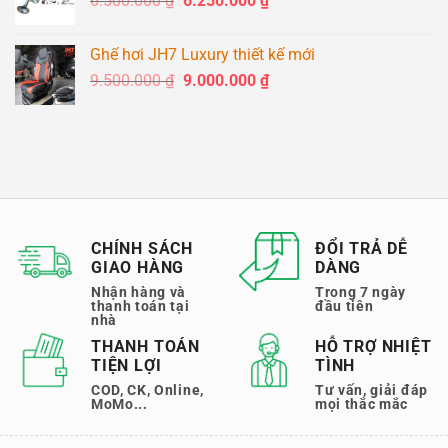
6.500.000
₫
6.250.000
₫
3.700.000 ₫.
gốc
hiện
là:
tại
Ghế hơi JH7 Luxury thiết kế mới
6.500.000 ₫.
là:
Giá
Giá
9.500.000
₫
9.000.000
₫
6.250.000 ₫.
gốc
hiện
là:
tại
9.500.000 ₫.
là:
9.000.000 ₫.
CHÍNH SÁCH
ĐỔI TRẢ DỄ
GIAO HÀNG
DÀNG
Nhận hàng và
Trong 7 ngày
thanh toán tại
đầu tiên
nhà
THANH TOÁN
HỖ TRỢ NHIỆT
TIỆN LỢI
TÌNH
COD, CK, Online,
Tư vấn, giải đáp
MoMo...
mọi thắc mắc