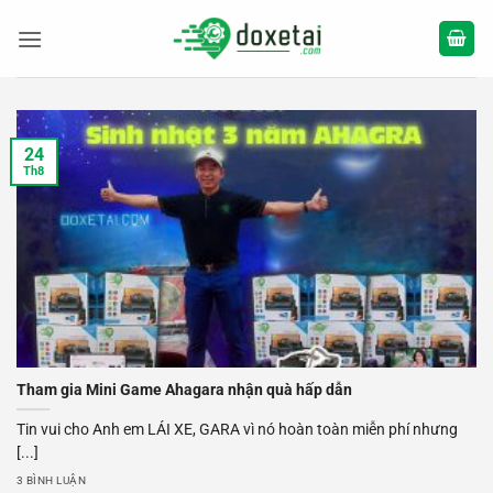
Bỏ
qua
nội
dung
24
Th8
Tham gia Mini Game Ahagara nhận quà hấp dẫn
Tin vui cho Anh em LÁI XE, GARA vì nó hoàn toàn miễn phí nhưng
[...]
3 BÌNH LUẬN