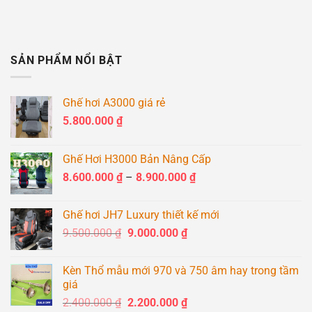
SẢN PHẨM NỔI BẬT
Ghế hơi A3000 giá rẻ
5.800.000
₫
Ghế Hơi H3000 Bản Nâng Cấp
Khoảng
8.600.000
₫
–
8.900.000
₫
giá:
từ
Ghế hơi JH7 Luxury thiết kế mới
8.600.000 ₫
Giá
Giá
9.500.000
₫
9.000.000
₫
đến
gốc
hiện
8.900.000 ₫
là:
tại
Kèn Thổ mẫu mới 970 và 750 âm hay trong tầm
9.500.000 ₫.
là:
giá
9.000.000 ₫.
Giá
Giá
2.400.000
₫
2.200.000
₫