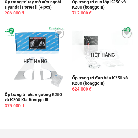
Ốp trang trí tay mở cửa ngoài
Ốp trang trí cua lốp K250 và
Hyundai Porter ll (4 pcs)
K200 (bonggoIII)
286.000
₫
712.000
₫
Add to
Add to
wishlist
wishlist
HẾT HÀNG
HẾT HÀNG
Ốp trang trí đèn hậu K250 và
K200 (bonggoIII)
624.000
₫
Ốp trang trí chân gương K250
và K200 Kia Bonggo III
375.000
₫