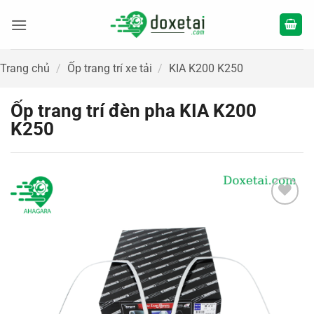
Bỏ
qua
nội
dung
Trang chủ
/
Ốp trang trí xe tải
/
KIA K200 K250
Ốp trang trí đèn pha KIA K200
K250
Add to
wishlist