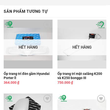
SẢN PHẨM TƯƠNG TỰ
Add to
Add to
wishlist
wishlist
HẾT HÀNG
HẾT HÀNG
Ốp trang trí đèn gầm Hyundai
Ốp trang trí mặt calăng K200
Porter ll
và K250 bonggo III
364.000
₫
750.000
₫
Add to
Add to
wishlist
wishlist