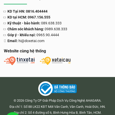
KD Tại HN: 0816.404444
KD tại HCM: 0967.156.555
Kỹ thuật - bảo hành:
089.638.333
Chăm sóc khách hàng:
0989.638.333
Góp ý - khiếu nại:
0965.90.4444
Email:
hi@doxetai.com
Website cùng hệ thống
© 2026 Công Ty CP Giải Pháp Dịch Vụ Công Nghệ AHAGARA.
Địa chỉ 1: Số 88 LK22 KĐT Mới Vân Canh, Vân Canh, Hoài Đức, HN.
Địa chỉ 2: Số 4 đường số 6, Bình Hưng Hòa B, Bình Tân, HCM.