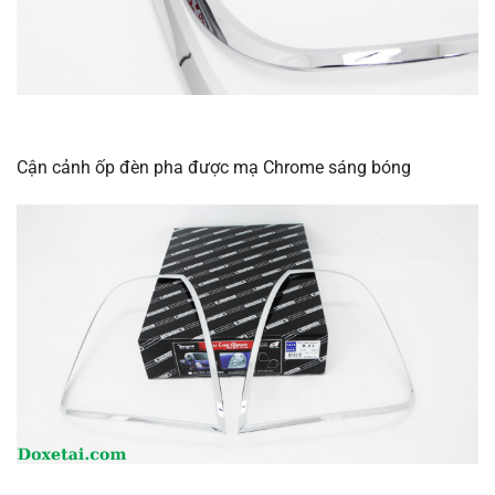
Cận cảnh ốp đèn pha được mạ Chrome sáng bóng