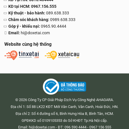
KD tại HCM: 0967.156.555
Kỹ thuật - bảo hành:
089.638.333
Chăm sóc khách hàng:
0989.638.333
Góp ý - khiếu nại:
0965.90.4444
Email:
hi@doxetai.com
Website cùng hệ thống
© 2026 Công Ty CP Giải Pháp Dịch Vụ Công Nghệ AHAGARA.
Địa chỉ 1: Số 88 LK22 KĐT Mới Vân Canh, Vân Canh, Hoài Đức, HN.
Địa chỉ 2: Số 4 đường số 6, Bình Hưng Hòa B, Bình Tân, HCM.
GPĐKKD số 0109105353 do Sở KHĐT Tp.Hà Nội cấp.
Email:
hi@doxetai.com
- ĐT: 096 590 4444 - 0967 156 555