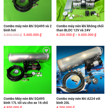
Combo máy nén khí SQ495 và 2
Combo máy nén khí không chổi
bình hơi
than BLDC 12V và 24V
Giá
Giá
Khoảng
5.800.000
₫
5.600.000
₫
6.200.000
₫
–
6.600.000
₫
gốc
hiện
giá:
là:
tại
từ
5.800.000 ₫.
là:
6.200.0
5.600.000 ₫.
đến
6.600.0
Add to
Add to
wishlist
wishlist
Combo Máy nén khí SQ495
Combo máy nén khí A224 với
bình 17L tối ưu cho xe 16 chỗ
bình 20L
4.850.000
₫
4.500.000
₫