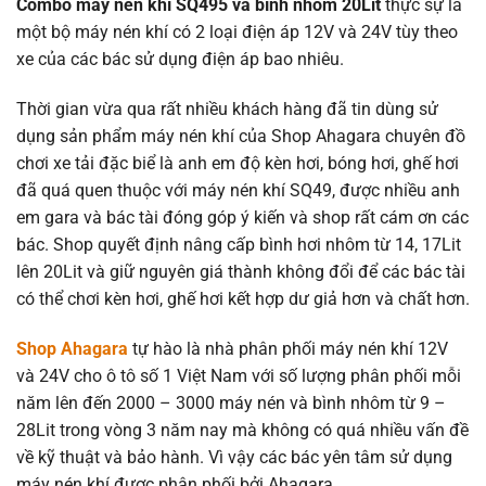
Combo máy nén khí SQ495 và bình nhôm 20Lit
thực sự là
một bộ máy nén khí có 2 loại điện áp 12V và 24V tùy theo
xe của các bác sử dụng điện áp bao nhiêu.
Thời gian vừa qua rất nhiều khách hàng đã tin dùng sử
dụng sản phẩm máy nén khí của Shop Ahagara chuyên đồ
chơi xe tải đặc biể là anh em độ kèn hơi, bóng hơi, ghế hơi
đã quá quen thuộc với máy nén khí SQ49, được nhiều anh
em gara và bác tài đóng góp ý kiến và shop rất cám ơn các
bác. Shop quyết định nâng cấp bình hơi nhôm từ 14, 17Lit
lên 20Lit và giữ nguyên giá thành không đổi để các bác tài
có thể chơi kèn hơi, ghế hơi kết hợp dư giả hơn và chất hơn.
Shop Ahagara
tự hào là nhà phân phối máy nén khí 12V
và 24V cho ô tô số 1 Việt Nam với số lượng phân phối mỗi
năm lên đến 2000 – 3000 máy nén và bình nhôm từ 9 –
28Lit trong vòng 3 năm nay mà không có quá nhiều vấn đề
về kỹ thuật và bảo hành. Vì vậy các bác yên tâm sử dụng
máy nén khí được phân phối bởi Ahagara.