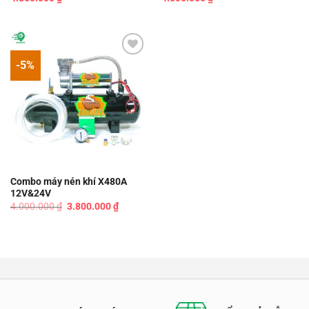
-5%
Add to
wishlist
Combo máy nén khí X480A
12V&24V
Giá
Giá
4.000.000
₫
3.800.000
₫
gốc
hiện
là:
tại
4.000.000 ₫.
là:
3.800.000 ₫.