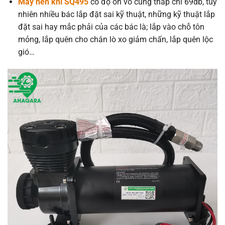
Máy nén khí SQ495
có độ ồn vô cùng thấp chỉ 69db, tuy
nhiên nhiều bác lắp đặt sai kỹ thuật, những kỹ thuật lắp
đặt sai hay mắc phải của các bác là; lắp vào chỗ tôn
mỏng, lắp quên cho chân lò xo giảm chấn, lắp quên lộc
gió…