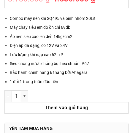
gốc
hiện
là:
tại
5.150.000 ₫.
là:
4.850.000 ₫.
Combo máy nén khí SQ495 và bình nhôm 20Lit
Máy chạy siêu êm độ ồn chỉ 69db.
Áp nén siêu cao lên đến 14kg/cm2
Điện áp đa dạng; có 12V và 24V
Lưu lượng khí nạp cao 62L/P
Siêu chống nước chống bụi tiêu chuẩn IP67
Bảo hành chính hãng 6 tháng bởi Ahagara
1 đổi 1 trong tuần đầu tiên
Combo máy nén khí SQ495 và bình nhôm 20Lit số lượng
Thêm vào giỏ hàng
YÊN TÂM MUA HÀNG