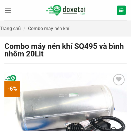
Bỏ
qua
nội
dung
Trang chủ
/
Combo máy nén khí
Combo máy nén khí SQ495 và bình
nhôm 20Lit
-6%
Add to
wishlist