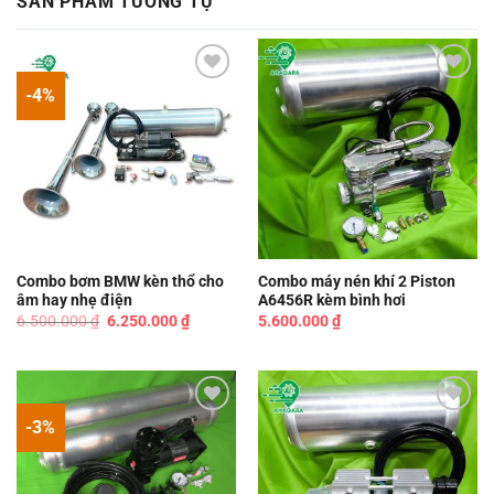
SẢN PHẨM TƯƠNG TỰ
-4%
Add to
Add to
wishlist
wishlist
Combo bơm BMW kèn thổ cho
Combo máy nén khí 2 Piston
âm hay nhẹ điện
A6456R kèm bình hơi
Giá
Giá
6.500.000
₫
6.250.000
₫
5.600.000
₫
gốc
hiện
là:
tại
6.500.000 ₫.
là:
6.250.000 ₫.
-3%
Add to
Add to
wishlist
wishlist