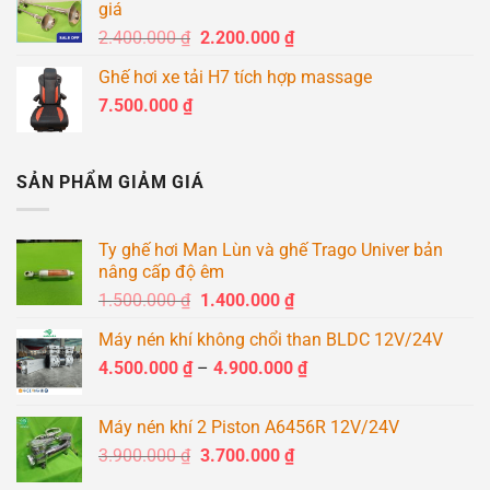
giá
9.000.000 ₫.
Giá
Giá
2.400.000
₫
2.200.000
₫
gốc
hiện
Ghế hơi xe tải H7 tích hợp massage
là:
tại
7.500.000
₫
2.400.000 ₫.
là:
2.200.000 ₫.
SẢN PHẨM GIẢM GIÁ
Ty ghế hơi Man Lùn và ghế Trago Univer bản
nâng cấp độ êm
Giá
Giá
1.500.000
₫
1.400.000
₫
gốc
hiện
Máy nén khí không chổi than BLDC 12V/24V
là:
tại
Khoảng
4.500.000
₫
–
1.500.000 ₫.
4.900.000
là:
₫
giá:
1.400.000 ₫.
từ
Máy nén khí 2 Piston A6456R 12V/24V
4.500.000 ₫
Giá
Giá
3.900.000
₫
3.700.000
₫
đến
gốc
hiện
4.900.000 ₫