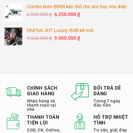
là:
tại
Combo bơm BMW kèn thổ cho âm hay nhẹ điện
3.900.000 ₫.
là:
Giá
Giá
6.500.000
₫
6.250.000
₫
3.700.000 ₫.
gốc
hiện
là:
tại
Ghế hơi JH7 Luxury thiết kế mới
6.500.000 ₫.
là:
Giá
Giá
9.500.000
₫
9.000.000
₫
6.250.000 ₫.
gốc
hiện
là:
tại
9.500.000 ₫.
là:
9.000.000 ₫.
CHÍNH SÁCH
ĐỔI TRẢ DỄ
GIAO HÀNG
DÀNG
Nhận hàng và
Trong 7 ngày
thanh toán tại
đầu tiên
nhà
THANH TOÁN
HỖ TRỢ NHIỆT
TIỆN LỢI
TÌNH
COD, CK, Online,
Tư vấn, giải đáp