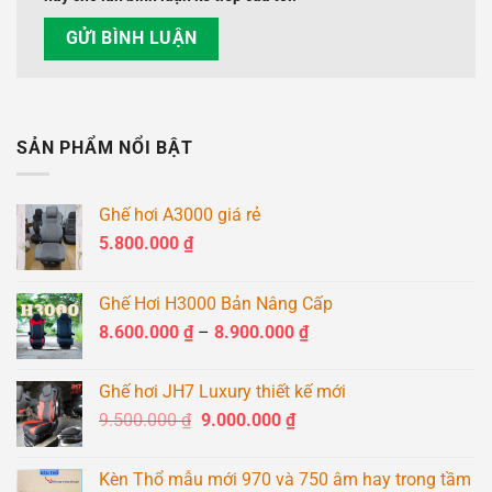
SẢN PHẨM NỔI BẬT
Ghế hơi A3000 giá rẻ
5.800.000
₫
Ghế Hơi H3000 Bản Nâng Cấp
Khoảng
8.600.000
₫
–
8.900.000
₫
giá:
từ
Ghế hơi JH7 Luxury thiết kế mới
8.600.000 ₫
Giá
Giá
9.500.000
₫
9.000.000
₫
đến
gốc
hiện
8.900.000 ₫
là:
tại
Kèn Thổ mẫu mới 970 và 750 âm hay trong tầm
9.500.000 ₫.
là: