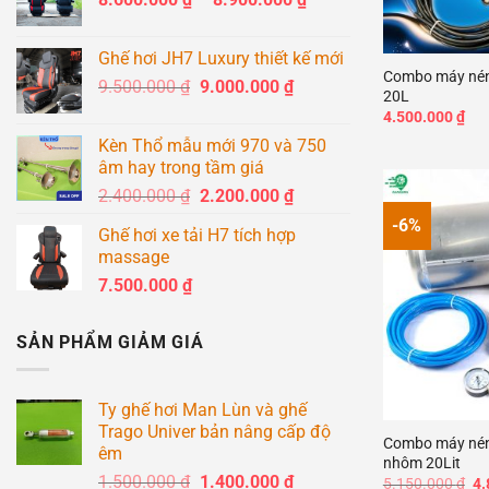
giá:
+
từ
Ghế hơi JH7 Luxury thiết kế mới
8.600.000 ₫
Combo máy nén 
Giá
Giá
9.500.000
₫
9.000.000
₫
đến
20L
gốc
hiện
8.900.000 ₫
4.500.000
₫
là:
tại
Kèn Thổ mẫu mới 970 và 750
9.500.000 ₫.
là:
âm hay trong tầm giá
9.000.000 ₫.
Giá
Giá
2.400.000
₫
2.200.000
₫
gốc
hiện
-6%
Ghế hơi xe tải H7 tích hợp
là:
tại
massage
2.400.000 ₫.
là:
7.500.000
₫
2.200.000 ₫.
SẢN PHẨM GIẢM GIÁ
+
Ty ghế hơi Man Lùn và ghế
Trago Univer bản nâng cấp độ
Combo máy nén 
êm
nhôm 20Lit
Giá
Giá
1.500.000
₫
1.400.000
₫
Gi
5.150.000
₫
4.