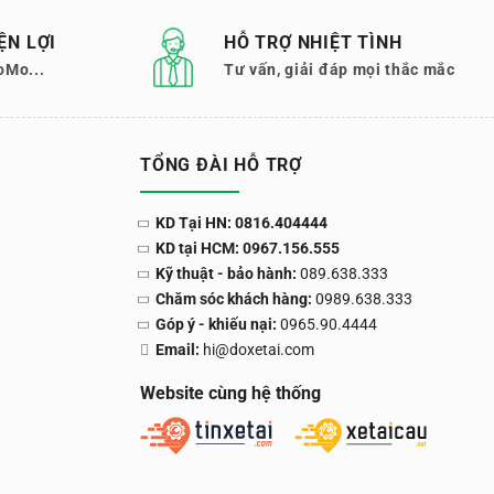
ỆN LỢI
HỖ TRỢ NHIỆT TÌNH
oMo...
Tư vấn, giải đáp mọi thắc mắc
TỔNG ĐÀI HỖ TRỢ
KD Tại HN: 0816.404444
KD tại HCM: 0967.156.555
Kỹ thuật - bảo hành:
089.638.333
Chăm sóc khách hàng:
0989.638.333
Góp ý - khiếu nại:
0965.90.4444
Email:
hi@doxetai.com
Website cùng hệ thống