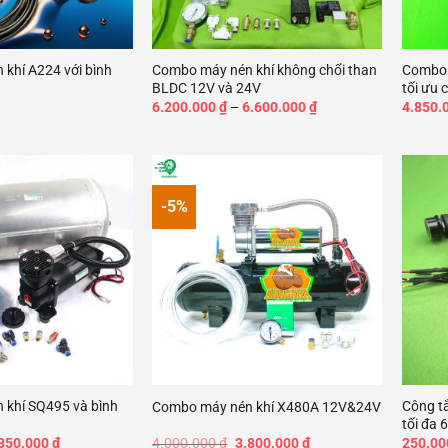
+
+
khí A224 với bình
Combo máy nén khí không chổi than
Combo 
BLDC 12V và 24V
tối ưu 
Khoảng
6.200.000
₫
–
6.600.000
₫
4.850.
giá:
từ
6.200.000 ₫
đến
6.600.000 ₫
-5%
Add to
Add to
wishlist
wishlist
+
+
khí SQ495 và bình
Công tắ
Combo máy nén khí X480A 12V&24V
tối đa 6
á
Giá
Giá
Giá
850.000
₫
4.000.000
₫
3.800.000
₫
250.0