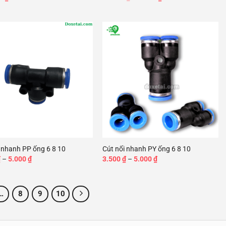
gốc
hiện
là:
tại
60.000 ₫.
là:
50.000 ₫.
Add to
Add to
wishlist
wishlist
+
 nhanh PP ống 6 8 10
Cút nối nhanh PY ống 6 8 10
Khoảng
Khoảng
₫
–
5.000
₫
3.500
₫
–
5.000
₫
giá:
giá:
từ
từ
3.500 ₫
3.500 ₫
đến
đến
…
8
9
10
5.000 ₫
5.000 ₫