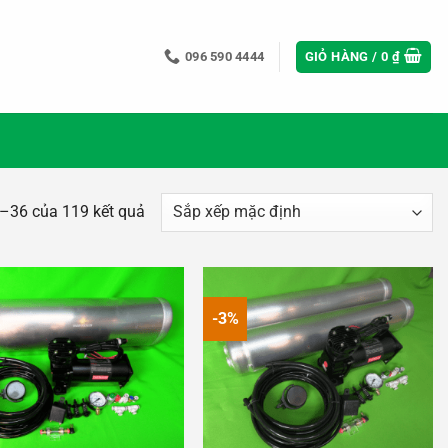
096 590 4444
GIỎ HÀNG /
0
₫
5–36 của 119 kết quả
-3%
Add to
Add to
wishlist
wishlist