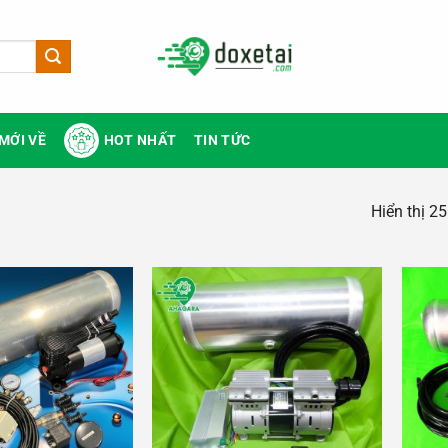
MỚI VỀ
HOT NHẤT
TIN TỨC
Hiển thị 2
Add to
Add to
wishlist
wishlist