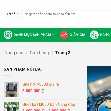
Bỏ
qua
Tìm
nội
kiếm:
dung
DANH MỤC SẢN PHẨM
GIẢM GIÁ
HÀNG 
Trang chủ
/
Cửa hàng
/
Trang 3
SẢN PHẨM NỔI BẬT
Ghế hơi A3000 giá rẻ
5.800.000
₫
Ghế Hơi H3000 Bản Nâng Cấp
Khoảng
8.600.000
₫
–
8.900.000
₫