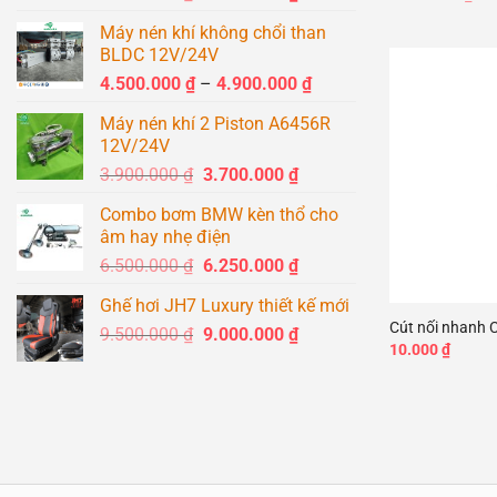
gố
gốc
hiện
là:
Máy nén khí không chổi than
là:
tại
5.
BLDC 12V/24V
1.500.000 ₫.
là:
Khoảng
4.500.000
₫
–
4.900.000
₫
1.400.000 ₫.
giá:
Máy nén khí 2 Piston A6456R
từ
12V/24V
4.500.000 ₫
Giá
Giá
3.900.000
₫
3.700.000
₫
đến
gốc
hiện
4.900.000 ₫
Combo bơm BMW kèn thổ cho
là:
tại
âm hay nhẹ điện
3.900.000 ₫.
là:
Giá
Giá
6.500.000
₫
6.250.000
₫
3.700.000 ₫.
+
gốc
hiện
Ghế hơi JH7 Luxury thiết kế mới
là:
tại
Cút nối nhanh C
Giá
Giá
9.500.000
₫
6.500.000 ₫.
9.000.000
₫
là:
10.000
₫
gốc
hiện
6.250.000 ₫.
là:
tại
9.500.000 ₫.
là:
9.000.000 ₫.