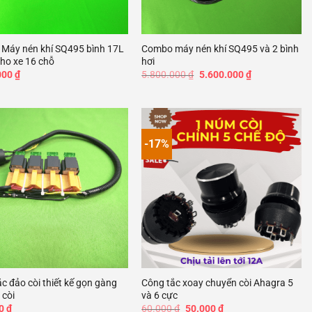
+
Máy nén khí SQ495 bình 17L
Combo máy nén khí SQ495 và 2 bình
cho xe 16 chỗ
hơi
Giá
Giá
000
₫
5.800.000
₫
5.600.000
₫
gốc
hiện
là:
tại
5.800.000 ₫.
là:
5.600.000 ₫.
-17%
Add to
Add to
wishlist
wishlist
+
c đảo còi thiết kế gọn gàng
Công tắc xoay chuyển còi Ahagra 5
 còi
và 6 cực
Giá
Giá
00
₫
60.000
₫
50.000
₫