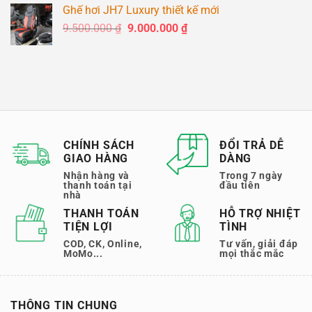
là:
tại
Ghế hơi JH7 Luxury thiết kế mới
6.500.000 ₫.
là:
Giá
Giá
9.500.000
₫
9.000.000
₫
6.250.000 ₫.
gốc
hiện
là:
tại
9.500.000 ₫.
là:
9.000.000 ₫.
CHÍNH SÁCH
ĐỔI TRẢ DỄ
GIAO HÀNG
DÀNG
Nhận hàng và
Trong 7 ngày
thanh toán tại
đầu tiên
nhà
THANH TOÁN
HỖ TRỢ NHIỆT
TIỆN LỢI
TÌNH
COD, CK, Online,
Tư vấn, giải đáp
MoMo...
mọi thắc mắc
THÔNG TIN CHUNG