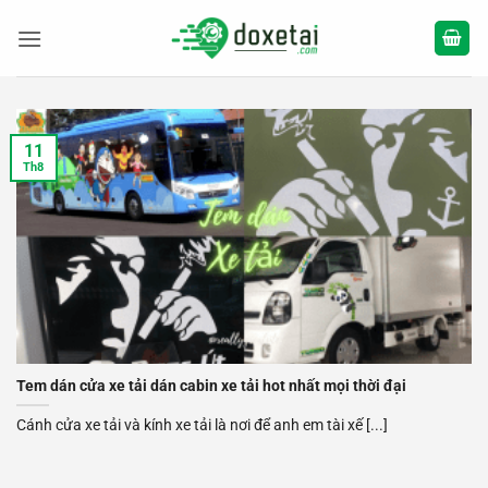
Bỏ
qua
nội
dung
11
Th8
Tem dán cửa xe tải dán cabin xe tải hot nhất mọi thời đại
Cánh cửa xe tải và kính xe tải là nơi để anh em tài xế [...]