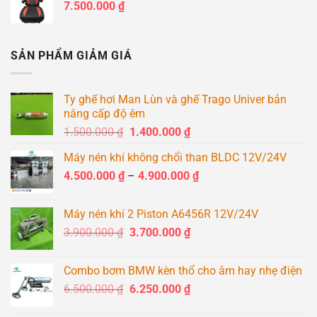
7.500.000
₫
2.400.000 ₫.
là:
2.200.000 ₫.
SẢN PHẨM GIẢM GIÁ
Ty ghế hơi Man Lùn và ghế Trago Univer bản
nâng cấp độ êm
Giá
Giá
1.500.000
₫
1.400.000
₫
gốc
hiện
Máy nén khí không chổi than BLDC 12V/24V
là:
tại
Khoảng
4.500.000
₫
–
1.500.000 ₫.
4.900.000
là:
₫
giá:
1.400.000 ₫.
từ
Máy nén khí 2 Piston A6456R 12V/24V
4.500.000 ₫
Giá
Giá
3.900.000
₫
3.700.000
₫
đến
gốc
hiện
4.900.000 ₫
là:
tại
Combo bơm BMW kèn thổ cho âm hay nhẹ điện
3.900.000 ₫.
là:
Giá
Giá
6.500.000
₫
6.250.000
₫
3.700.000 ₫.
gốc
hiện