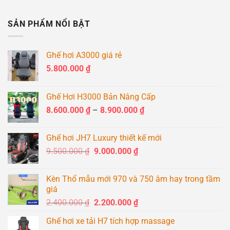
SẢN PHẨM NỔI BẬT
Ghế hơi A3000 giá rẻ
5.800.000
₫
Ghế Hơi H3000 Bản Nâng Cấp
Khoảng
8.600.000
₫
–
8.900.000
₫
giá:
từ
Ghế hơi JH7 Luxury thiết kế mới
8.600.000 ₫
Giá
Giá
9.500.000
₫
9.000.000
₫
đến
gốc
hiện
8.900.000 ₫
là:
tại
Kèn Thổ mẫu mới 970 và 750 âm hay trong tầm
9.500.000 ₫.
là:
giá
9.000.000 ₫.
Giá
Giá
2.400.000
₫
2.200.000
₫
gốc
hiện
Ghế hơi xe tải H7 tích hợp massage
là:
tại