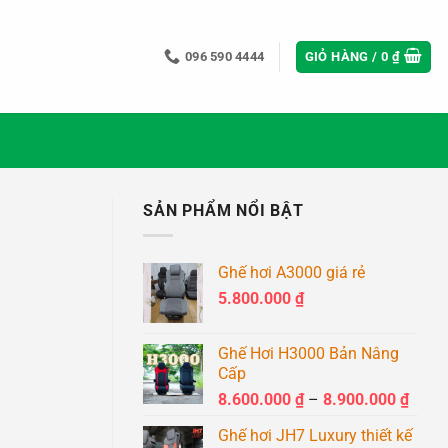
096 590 4444
GIỎ HÀNG /
0
₫
SẢN PHẨM NỔI BẬT
Ghế hơi A3000 giá rẻ
5.800.000
₫
Ghế Hơi H3000 Bản Nâng
Cấp
Khoả
8.600.000
₫
–
8.900.000
₫
giá:
Ghế hơi JH7 Luxury thiết kế
từ