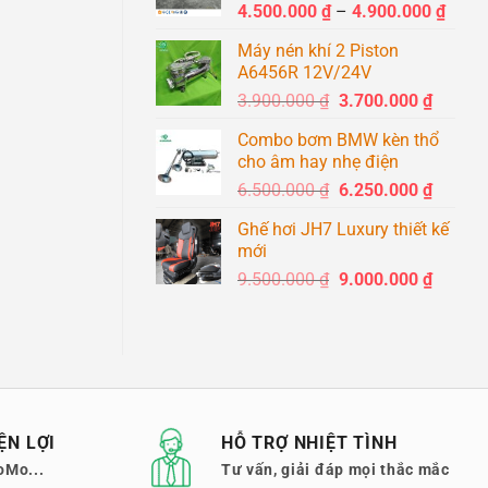
Khoả
4.500.000
₫
–
4.900.000
₫
1.400.0
giá:
Máy nén khí 2 Piston
từ
A6456R 12V/24V
4.500
Giá
Giá
3.900.000
₫
3.700.000
₫
đến
gốc
hiện
4.900
Combo bơm BMW kèn thổ
là:
tại
cho âm hay nhẹ điện
3.900.000 ₫.
là:
Giá
Giá
6.500.000
₫
6.250.000
₫
3.700.0
gốc
hiện
Ghế hơi JH7 Luxury thiết kế
là:
tại
mới
6.500.000 ₫.
là:
Giá
Giá
9.500.000
₫
9.000.000
₫
6.250.0
gốc
hiện
là:
tại
9.500.000 ₫.
là:
9.000.0
ỆN LỢI
HỖ TRỢ NHIỆT TÌNH
oMo...
Tư vấn, giải đáp mọi thắc mắc