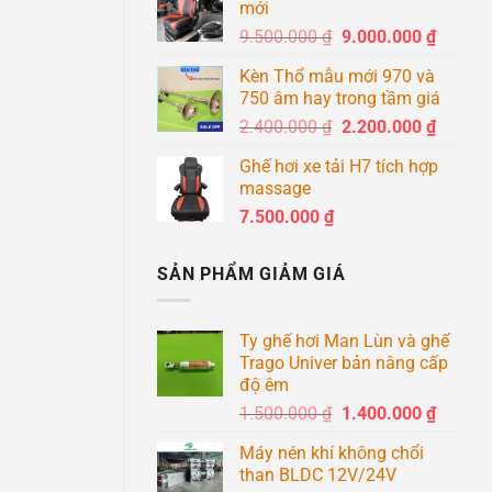
mới
8.600
Giá
Giá
9.500.000
₫
9.000.000
₫
đến
gốc
hiện
8.900
Kèn Thổ mẫu mới 970 và
là:
tại
750 âm hay trong tầm giá
9.500.000 ₫.
là:
Giá
Giá
2.400.000
₫
2.200.000
₫
9.000.0
gốc
hiện
Ghế hơi xe tải H7 tích hợp
là:
tại
massage
2.400.000 ₫.
là:
7.500.000
₫
2.200.0
SẢN PHẨM GIẢM GIÁ
Ty ghế hơi Man Lùn và ghế
Trago Univer bản nâng cấp
độ êm
Giá
Giá
1.500.000
₫
1.400.000
₫
gốc
hiện
Máy nén khí không chổi
là:
tại
than BLDC 12V/24V
1.500.000 ₫.
là: