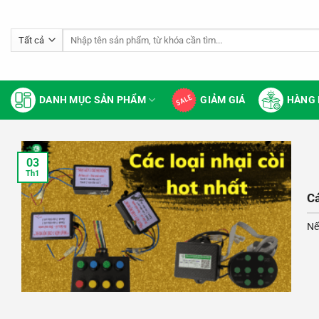
Bỏ
qua
Tìm
nội
kiếm:
dung
DANH MỤC SẢN PHẨM
GIẢM GIÁ
HÀNG 
03
Th1
Cá
Nế