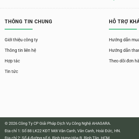
THÔNG TIN CHUNG
HỖ TRỢ KH
Giới thiệu công ty
Hướng dẫn mua
Thông tin liên hệ
Hướng dẫn tha
Hợp tác
Theo dõi đơn h
Tin tức
© 2026 Công Ty CP Giải Pháp Dịch Vụ Công Nghệ AHAGARA.
Địa chỉ 1: Số 88 LK22 KĐT Mới Vân Canh, Vân Canh, Hoài Đức, HN.
Địa chỉ 2: Số 4 đường số 6, Bình Hưng Hòa B, Bình Tân, HCM.