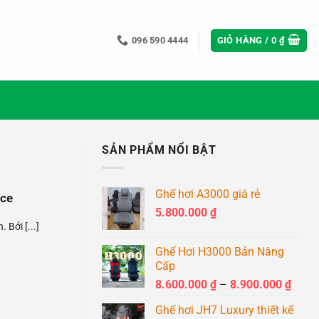
096 590 4444
GIỎ HÀNG /
0
₫
SẢN PHẨM NỔI BẬT
Ghế hơi A3000 giá rẻ
ice
5.800.000
₫
Bởi [...]
Ghế Hơi H3000 Bản Nâng
Cấp
Khoả
8.600.000
₫
–
8.900.000
₫
giá:
Ghế hơi JH7 Luxury thiết kế
từ