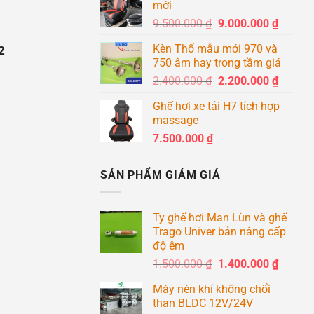
mới
8.600
Giá
Giá
9.500.000
₫
9.000.000
₫
đến
gốc
hiện
8.900
Kèn Thổ mẫu mới 970 và
2
là:
tại
750 âm hay trong tầm giá
9.500.000 ₫.
là:
Giá
Giá
2.400.000
₫
2.200.000
₫
9.000.0
gốc
hiện
Ghế hơi xe tải H7 tích hợp
là:
tại
massage
2.400.000 ₫.
là:
7.500.000
₫
2.200.0
SẢN PHẨM GIẢM GIÁ
Ty ghế hơi Man Lùn và ghế
Trago Univer bản nâng cấp
độ êm
Giá
Giá
1.500.000
₫
1.400.000
₫
gốc
hiện
Máy nén khí không chổi
là:
tại
than BLDC 12V/24V
1.500.000 ₫.
là: