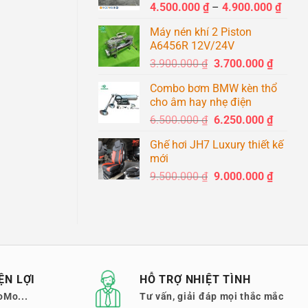
Khoả
4.500.000
₫
–
4.900.000
₫
1.400.0
giá:
Máy nén khí 2 Piston
từ
A6456R 12V/24V
4.500
Giá
Giá
3.900.000
₫
3.700.000
₫
đến
gốc
hiện
4.900
Combo bơm BMW kèn thổ
là:
tại
cho âm hay nhẹ điện
3.900.000 ₫.
là:
Giá
Giá
6.500.000
₫
6.250.000
₫
3.700.0
gốc
hiện
Ghế hơi JH7 Luxury thiết kế
là:
tại
mới
6.500.000 ₫.
là:
Giá
Giá
9.500.000
₫
9.000.000
₫
6.250.0
gốc
hiện
là:
tại
9.500.000 ₫.
là:
9.000.0
ỆN LỢI
HỖ TRỢ NHIỆT TÌNH
oMo...
Tư vấn, giải đáp mọi thắc mắc