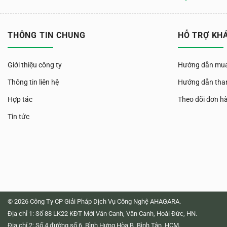
THÔNG TIN CHUNG
HỖ TRỢ KH
Giới thiệu công ty
Hướng dẫn mua
Thông tin liên hệ
Hướng dẫn tha
Hợp tác
Theo dõi đơn h
Tin tức
© 2026 Công Ty CP Giải Pháp Dịch Vụ Công Nghệ AHAGARA.
Địa chỉ 1: Số 88 LK22 KĐT Mới Vân Canh, Vân Canh, Hoài Đức, HN.
Địa chỉ 2: Số 4 đường số 6, Bình Hưng Hòa B, Bình Tân, HCM.