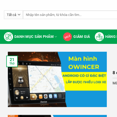
Bỏ
qua
Tìm
nội
kiếm:
dung
DANH MỤC SẢN PHẨM
GIẢM GIÁ
HÀNG 
21
Th3
8 
Mà