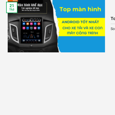
21
Th3
To
So