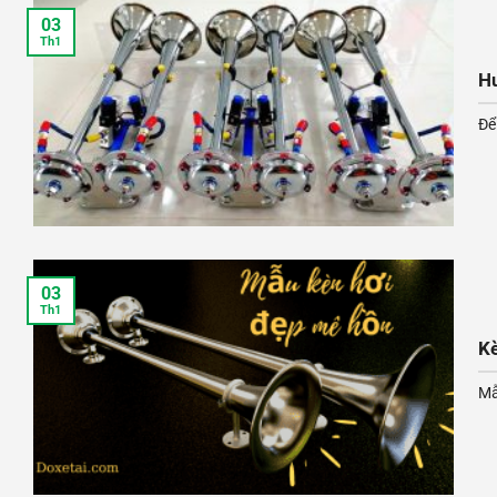
03
Th1
Hư
Để
03
Th1
Kè
Mẫ