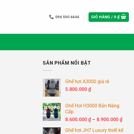
096 590 4444
GIỎ HÀNG /
0
₫
SẢN PHẨM NỔI BẬT
Ghế hơi A3000 giá rẻ
5.800.000
₫
Ghế Hơi H3000 Bản Nâng
Cấp
Khoả
8.600.000
₫
–
8.900.000
₫
giá:
Ghế hơi JH7 Luxury thiết kế
từ