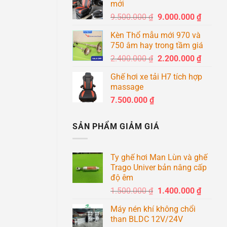
mới
8.600
Giá
Giá
9.500.000
₫
9.000.000
₫
đến
gốc
hiện
8.900
Kèn Thổ mẫu mới 970 và
là:
tại
750 âm hay trong tầm giá
9.500.000 ₫.
là:
Giá
Giá
2.400.000
₫
2.200.000
₫
9.000.0
gốc
hiện
Ghế hơi xe tải H7 tích hợp
là:
tại
massage
2.400.000 ₫.
là:
7.500.000
₫
2.200.0
SẢN PHẨM GIẢM GIÁ
Ty ghế hơi Man Lùn và ghế
Trago Univer bản nâng cấp
độ êm
Giá
Giá
1.500.000
₫
1.400.000
₫
gốc
hiện
Máy nén khí không chổi
là:
tại
than BLDC 12V/24V
1.500.000 ₫.
là: