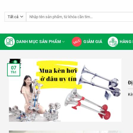
Bỏ
qua
Tìm
nội
kiếm:
dung
DANH MỤC SẢN PHẨM
GIẢM GIÁ
HÀNG 
07
Th1
Đị
Kè