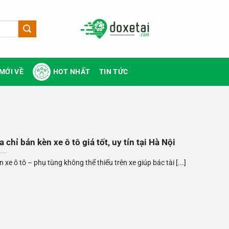
MỚI VỀ
HOT NHẤT
TIN TỨC
a chỉ bán kèn xe ô tô giá tốt, uy tín tại Hà Nội
n xe ô tô – phụ tùng không thể thiếu trên xe giúp bác tài [...]