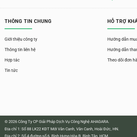
THÔNG TIN CHUNG
HỖ TRỢ KH
Giới thiệu công ty
Hướng dẫn mua
Thông tin liên hệ
Hướng dẫn tha
Hợp tác
Theo dõi đơn h
Tin tức
© 2026 Công Ty CP Giải Pháp Dịch Vụ Công Nghệ AHAGARA.
Địa chỉ 1: Số 88 LK22 KĐT Mới Vân Canh, Vân Canh, Hoài Đức, HN.
Địa chỉ 2: Số 4 đường số 6, Bình Hưng Hòa B, Bình Tân, HCM.