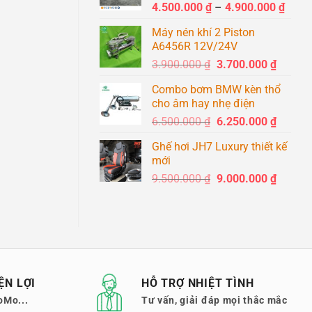
Khoả
4.500.000
₫
–
4.900.000
₫
1.400.0
giá:
Máy nén khí 2 Piston
từ
A6456R 12V/24V
4.500
Giá
Giá
3.900.000
₫
3.700.000
₫
đến
gốc
hiện
4.900
Combo bơm BMW kèn thổ
là:
tại
cho âm hay nhẹ điện
3.900.000 ₫.
là:
Giá
Giá
6.500.000
₫
6.250.000
₫
3.700.0
gốc
hiện
Ghế hơi JH7 Luxury thiết kế
là:
tại
mới
6.500.000 ₫.
là:
Giá
Giá
9.500.000
₫
9.000.000
₫
6.250.0
gốc
hiện
là:
tại
9.500.000 ₫.
là:
9.000.0
ỆN LỢI
HỖ TRỢ NHIỆT TÌNH
oMo...
Tư vấn, giải đáp mọi thắc mắc