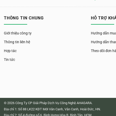
THÔNG TIN CHUNG
HỖ TRỢ KH
Giới thiệu công ty
Hướng dẫn mua
Thông tin liên hệ
Hướng dẫn tha
Hợp tác
Theo dõi đơn h
Tin tức
© 2026 Công Ty CP Giải Pháp Dịch Vụ Công Nghệ AHAGARA.
Địa chỉ 1: Số 88 LK22 KĐT Mới Vân Canh, Vân Canh, Hoài Đức, HN.
Địa chỉ 2: Số 4 đường số 6, Bình Hưng Hòa B, Bình Tân, HCM.