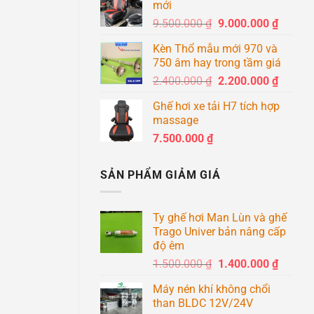
mới
8.600
Giá
Giá
9.500.000
₫
9.000.000
₫
đến
gốc
hiện
8.900
Kèn Thổ mẫu mới 970 và
là:
tại
750 âm hay trong tầm giá
9.500.000 ₫.
là:
Giá
Giá
2.400.000
₫
2.200.000
₫
9.000.0
gốc
hiện
Ghế hơi xe tải H7 tích hợp
là:
tại
massage
2.400.000 ₫.
là:
7.500.000
₫
2.200.0
SẢN PHẨM GIẢM GIÁ
Ty ghế hơi Man Lùn và ghế
Trago Univer bản nâng cấp
độ êm
Giá
Giá
1.500.000
₫
1.400.000
₫
gốc
hiện
Máy nén khí không chổi
là:
tại
than BLDC 12V/24V
1.500.000 ₫.
là: