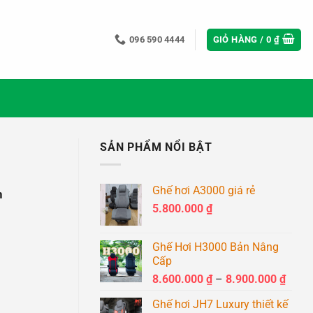
096 590 4444
GIỎ HÀNG /
0
₫
SẢN PHẨM NỔI BẬT
Ghế hơi A3000 giá rẻ
n
5.800.000
₫
Ghế Hơi H3000 Bản Nâng
Cấp
Khoả
8.600.000
₫
–
8.900.000
₫
giá:
Ghế hơi JH7 Luxury thiết kế
từ