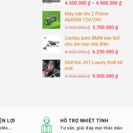
Khoả
4.500.000
₫
–
4.900.000
₫
1.400.0
giá:
Máy nén khí 2 Piston
từ
A6456R 12V/24V
4.500
Giá
Giá
3.900.000
₫
3.700.000
₫
đến
gốc
hiện
4.900
Combo bơm BMW kèn thổ
là:
tại
cho âm hay nhẹ điện
3.900.000 ₫.
là:
Giá
Giá
6.500.000
₫
6.250.000
₫
3.700.0
gốc
hiện
Ghế hơi JH7 Luxury thiết kế
là:
tại
mới
6.500.000 ₫.
là:
Giá
Giá
9.500.000
₫
9.000.000
₫
6.250.0
gốc
hiện
là:
tại
9.500.000 ₫.
là:
9.000.0
ỆN LỢI
HỖ TRỢ NHIỆT TÌNH
oMo...
Tư vấn, giải đáp mọi thắc mắc