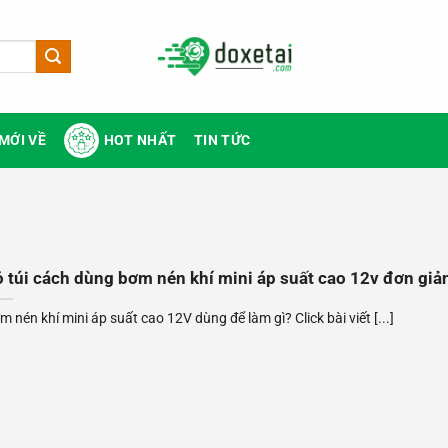
MỚI VỀ
HOT NHẤT
TIN TỨC
 túi cách dùng bơm nén khí mini áp suất cao 12v đơn giả
m nén khí mini áp suất cao 12V dùng để làm gì? Click bài viết [...]