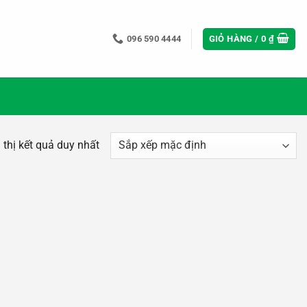
096 590 4444
GIỎ HÀNG /
0
₫
 thị kết quả duy nhất