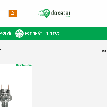
MỚI VỀ
HOT NHẤT
TIN TỨC
Hiển
”
Add to
wishlist