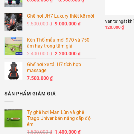
giá:
+
từ
Ghế hơi JH7 Luxury thiết kế mới
8.600.000 ₫
Van tự ngắt khí
Giá
Giá
9.500.000
₫
9.000.000
₫
đến
120.000
₫
gốc
hiện
8.900.000 ₫
là:
tại
Kèn Thổ mẫu mới 970 và 750
9.500.000 ₫.
là:
âm hay trong tầm giá
9.000.000 ₫.
Giá
Giá
2.400.000
₫
2.200.000
₫
gốc
hiện
Ghế hơi xe tải H7 tích hợp
là:
tại
massage
2.400.000 ₫.
là:
7.500.000
₫
2.200.000 ₫.
SẢN PHẨM GIẢM GIÁ
Ty ghế hơi Man Lùn và ghế
Trago Univer bản nâng cấp độ
êm
Giá
Giá
1.500.000
₫
1.400.000
₫