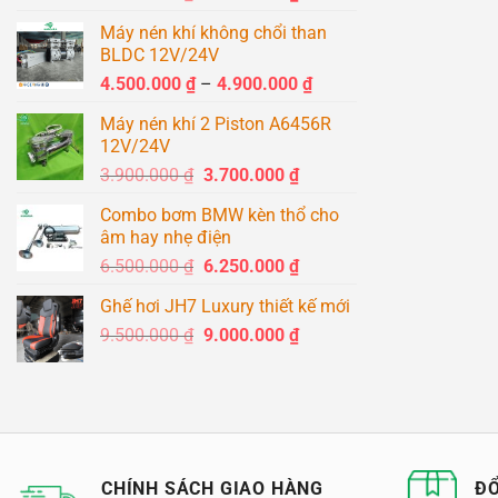
gốc
hiện
Máy nén khí không chổi than
là:
tại
BLDC 12V/24V
1.500.000 ₫.
là:
Khoảng
4.500.000
₫
–
4.900.000
₫
1.400.000 ₫.
giá:
Máy nén khí 2 Piston A6456R
từ
12V/24V
4.500.000 ₫
Giá
Giá
3.900.000
₫
3.700.000
₫
đến
gốc
hiện
4.900.000 ₫
Combo bơm BMW kèn thổ cho
là:
tại
âm hay nhẹ điện
3.900.000 ₫.
là:
Giá
Giá
6.500.000
₫
6.250.000
₫
3.700.000 ₫.
gốc
hiện
Ghế hơi JH7 Luxury thiết kế mới
là:
tại
Giá
Giá
9.500.000
₫
6.500.000 ₫.
9.000.000
₫
là:
gốc
hiện
6.250.000 ₫.
là:
tại
9.500.000 ₫.
là:
9.000.000 ₫.
CHÍNH SÁCH GIAO HÀNG
ĐỔ