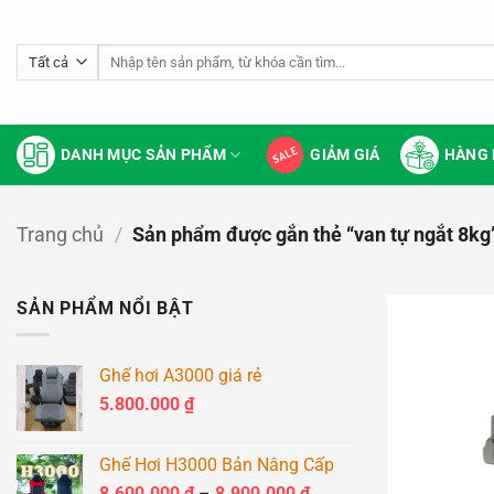
Bỏ
qua
Tìm
nội
kiếm:
dung
DANH MỤC SẢN PHẨM
GIẢM GIÁ
HÀNG 
Trang chủ
/
Sản phẩm được gắn thẻ “van tự ngắt 8kg
SẢN PHẨM NỔI BẬT
Ghế hơi A3000 giá rẻ
5.800.000
₫
Ghế Hơi H3000 Bản Nâng Cấp
Khoảng
8.600.000
₫
–
8.900.000
₫