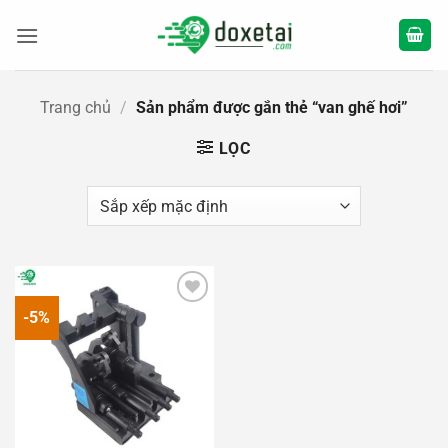
Bỏ
qua
nội
dung
Trang chủ
/
Sản phẩm được gắn thẻ “van ghế hơi”
LỌC
-5%
Add to
wishlist