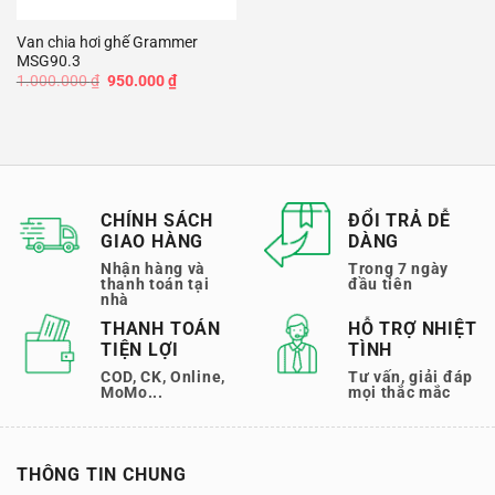
Van chia hơi ghế Grammer
MSG90.3
Giá
Giá
1.000.000
₫
950.000
₫
gốc
hiện
là:
tại
1.000.000 ₫.
là:
950.000 ₫.
CHÍNH SÁCH
ĐỔI TRẢ DỄ
GIAO HÀNG
DÀNG
Nhận hàng và
Trong 7 ngày
thanh toán tại
đầu tiên
nhà
THANH TOÁN
HỖ TRỢ NHIỆT
TIỆN LỢI
TÌNH
COD, CK, Online,
Tư vấn, giải đáp
MoMo...
mọi thắc mắc
THÔNG TIN CHUNG