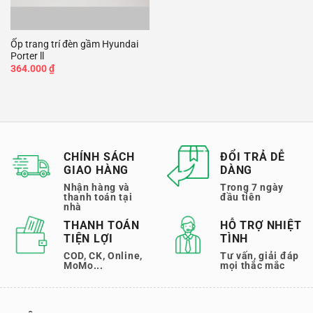
Ốp trang trí đèn gầm Hyundai
Porter ll
364.000
₫
CHÍNH SÁCH
ĐỔI TRẢ DỄ
GIAO HÀNG
DÀNG
Nhận hàng và
Trong 7 ngày
thanh toán tại
đầu tiên
nhà
THANH TOÁN
HỖ TRỢ NHIỆT
TIỆN LỢI
TÌNH
COD, CK, Online,
Tư vấn, giải đáp
MoMo...
mọi thắc mắc