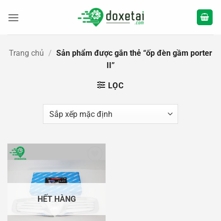
Bỏ
qua
nội
dung
Trang chủ
/
Sản phẩm được gắn thẻ “ốp đèn gầm porter
II”
LỌC
Add to
wishlist
HẾT HÀNG