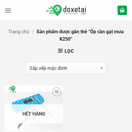
Bỏ
qua
nội
dung
Trang chủ
/
Sản phẩm được gắn thẻ “Ốp cần gạt mưa
K250”
LỌC
Add to
wishlist
HẾT HÀNG