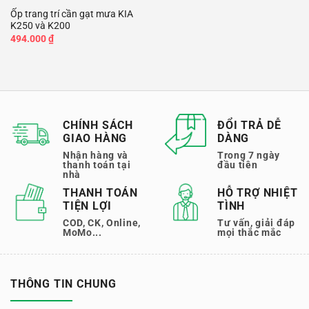
Ốp trang trí cần gạt mưa KIA
K250 và K200
494.000
₫
CHÍNH SÁCH
ĐỔI TRẢ DỄ
GIAO HÀNG
DÀNG
Nhận hàng và
Trong 7 ngày
thanh toán tại
đầu tiên
nhà
THANH TOÁN
HỖ TRỢ NHIỆT
TIỆN LỢI
TÌNH
COD, CK, Online,
Tư vấn, giải đáp
MoMo...
mọi thắc mắc
THÔNG TIN CHUNG