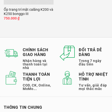
Ốp trang trí mặt calăng K200 và
K250 bonggo III
750.000
₫
CHÍNH SÁCH
ĐỔI TRẢ DỄ
GIAO HÀNG
DÀNG
Nhận hàng và
Trong 7 ngày
thanh toán tại
đầu tiên
nhà
THANH TOÁN
HỖ TRỢ NHIỆT
TIỆN LỢI
TÌNH
COD, CK, Online,
Tư vấn, giải đáp
MoMo...
mọi thắc mắc
THÔNG TIN CHUNG