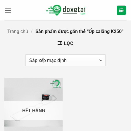
Bỏ
qua
nội
dung
Trang chủ
/
Sản phẩm được gắn thẻ “Ốp calăng K250”
LỌC
Add to
wishlist
HẾT HÀNG