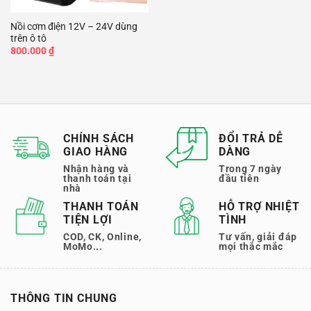
Nồi cơm điện 12V – 24V dùng
trên ô tô
800.000
₫
CHÍNH SÁCH
ĐỔI TRẢ DỄ
GIAO HÀNG
DÀNG
Nhận hàng và
Trong 7 ngày
thanh toán tại
đầu tiên
nhà
THANH TOÁN
HỖ TRỢ NHIỆT
TIỆN LỢI
TÌNH
COD, CK, Online,
Tư vấn, giải đáp
MoMo...
mọi thắc mắc
THÔNG TIN CHUNG