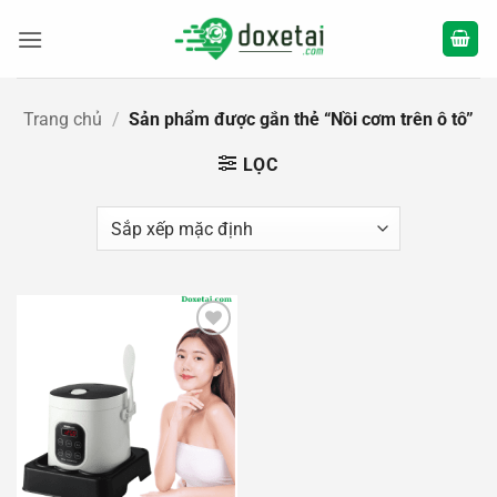
Bỏ
qua
nội
dung
Trang chủ
/
Sản phẩm được gắn thẻ “Nồi cơm trên ô tô”
LỌC
Add to
wishlist