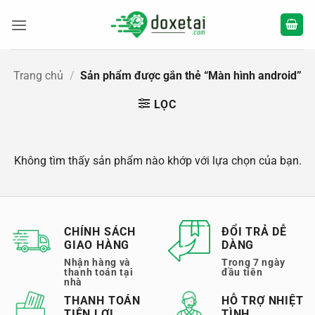
Bỏ
qua
nội
dung
Trang chủ
/
Sản phẩm được gắn thẻ “Màn hình android”
LỌC
Không tìm thấy sản phẩm nào khớp với lựa chọn của bạn.
CHÍNH SÁCH
ĐỔI TRẢ DỄ
GIAO HÀNG
DÀNG
Nhận hàng và
Trong 7 ngày
thanh toán tại
đầu tiên
nhà
THANH TOÁN
HỖ TRỢ NHIỆT
TIỆN LỢI
TÌNH