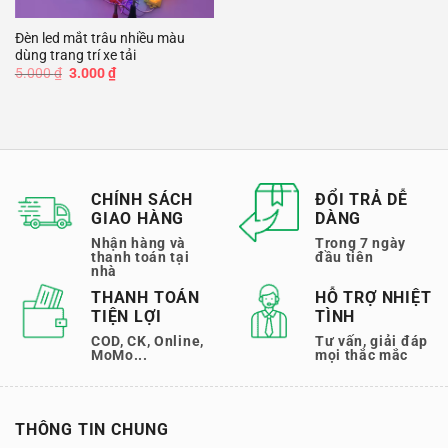
Đèn led mắt trâu nhiều màu
dùng trang trí xe tải
Giá
Giá
5.000
₫
3.000
₫
gốc
hiện
là:
tại
5.000 ₫.
là:
3.000 ₫.
CHÍNH SÁCH
ĐỔI TRẢ DỄ
GIAO HÀNG
DÀNG
Nhận hàng và
Trong 7 ngày
thanh toán tại
đầu tiên
nhà
THANH TOÁN
HỖ TRỢ NHIỆT
TIỆN LỢI
TÌNH
COD, CK, Online,
Tư vấn, giải đáp
MoMo...
mọi thắc mắc
THÔNG TIN CHUNG