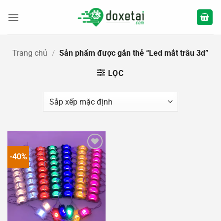
Bỏ
qua
nội
dung
Trang chủ
/
Sản phẩm được gắn thẻ “Led mắt trâu 3d”
LỌC
-40%
Add to
wishlist