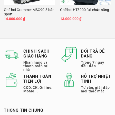
Ghế hơi Grammer MSG90.3 bản
Ghế hơi HT3000 full chức năng
Sport
14.000.000
₫
13.000.000
₫
CHÍNH SÁCH
ĐỔI TRẢ DỄ
GIAO HÀNG
DÀNG
Nhận hàng và
Trong 7 ngày
thanh toán tại
đầu tiên
nhà
THANH TOÁN
HỖ TRỢ NHIỆT
TIỆN LỢI
TÌNH
COD, CK, Online,
Tư vấn, giải đáp
MoMo...
mọi thắc mắc
THÔNG TIN CHUNG