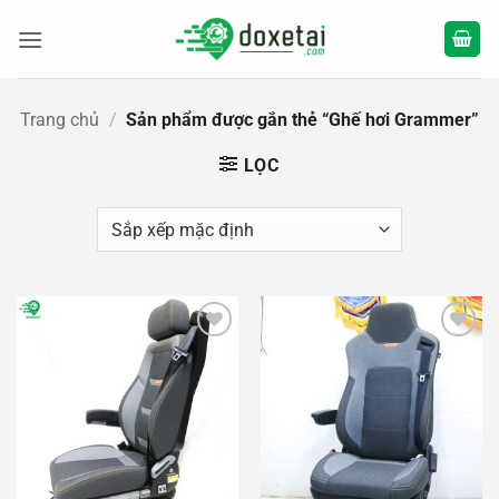
Bỏ
qua
nội
dung
Trang chủ
/
Sản phẩm được gắn thẻ “Ghế hơi Grammer”
LỌC
Add to
Add to
wishlist
wishlist