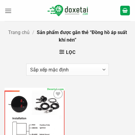
Bỏ
qua
nội
dung
Trang chủ
/
Sản phẩm được gắn thẻ “Đồng hồ áp suất
khí nén”
LỌC
Add to
wishlist