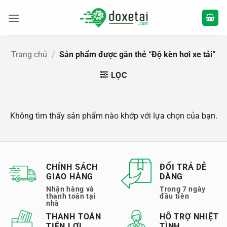
Bỏ
qua
nội
dung
Trang chủ
/
Sản phẩm được gắn thẻ “Độ kèn hơi xe tải”
LỌC
Không tìm thấy sản phẩm nào khớp với lựa chọn của bạn.
CHÍNH SÁCH
ĐỔI TRẢ DỄ
GIAO HÀNG
DÀNG
Nhận hàng và
Trong 7 ngày
thanh toán tại
đầu tiên
nhà
THANH TOÁN
HỖ TRỢ NHIỆT
TIỆN LỢI
TÌNH