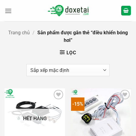
Bỏ
qua
nội
dung
Trang chủ
/
Sản phẩm được gắn thẻ “điều khiển bóng
hơi”
LỌC
-15%
Add to
Add to
wishlist
wishlist
HẾT HÀNG