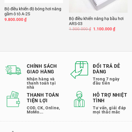
Bộ điều khiển độ bóng hơi nâng
gầm ô tô A-2S
Bộ điều khiển nâng hạ bầu hơi
9.800.000
₫
ARS-03
Giá
Giá
1.300.000
₫
1.100.000
₫
gốc
hiện
là:
tại
1.300.000 ₫.
là:
1.100.00
CHÍNH SÁCH
ĐỔI TRẢ DỄ
GIAO HÀNG
DÀNG
Nhận hàng và
Trong 7 ngày
thanh toán tại
đầu tiên
nhà
THANH TOÁN
HỖ TRỢ NHIỆT
TIỆN LỢI
TÌNH
COD, CK, Online,
Tư vấn, giải đáp
MoMo...
mọi thắc mắc