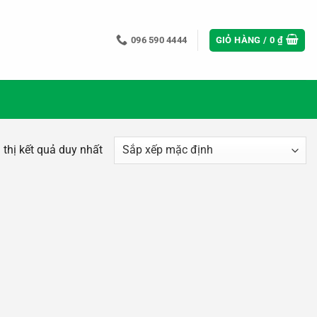
096 590 4444
GIỎ HÀNG /
0
₫
 thị kết quả duy nhất