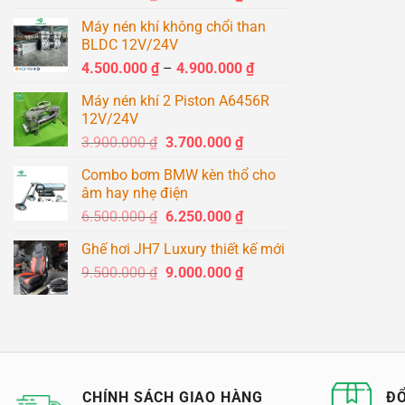
gốc
hiện
Máy nén khí không chổi than
là:
tại
BLDC 12V/24V
1.500.000 ₫.
là:
Khoảng
4.500.000
₫
–
4.900.000
₫
1.400.000 ₫.
giá:
Máy nén khí 2 Piston A6456R
từ
12V/24V
4.500.000 ₫
Giá
Giá
3.900.000
₫
3.700.000
₫
đến
gốc
hiện
4.900.000 ₫
Combo bơm BMW kèn thổ cho
là:
tại
âm hay nhẹ điện
3.900.000 ₫.
là:
Giá
Giá
6.500.000
₫
6.250.000
₫
3.700.000 ₫.
gốc
hiện
Ghế hơi JH7 Luxury thiết kế mới
là:
tại
Giá
Giá
9.500.000
₫
6.500.000 ₫.
9.000.000
₫
là:
gốc
hiện
6.250.000 ₫.
là:
tại
9.500.000 ₫.
là:
9.000.000 ₫.
CHÍNH SÁCH GIAO HÀNG
ĐỔ