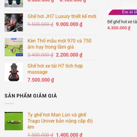
giá:
+
từ
Ghế hơi JH7 Luxury thiết kế mới
8.600.000 ₫
Đế ghế hơi xe tả
Giá
Giá
9.500.000
₫
9.000.000
₫
đến
4.300.000
₫
gốc
hiện
8.900.000 ₫
là:
tại
Kèn Thổ mẫu mới 970 và 750
9.500.000 ₫.
là:
âm hay trong tầm giá
9.000.000 ₫.
Giá
Giá
2.400.000
₫
2.200.000
₫
gốc
hiện
Ghế hơi xe tải H7 tích hợp
là:
tại
massage
2.400.000 ₫.
là:
7.500.000
₫
2.200.000 ₫.
SẢN PHẨM GIẢM GIÁ
Ty ghế hơi Man Lùn và ghế
Trago Univer bản nâng cấp độ
êm
Giá
Giá
1.500.000
₫
1.400.000
₫