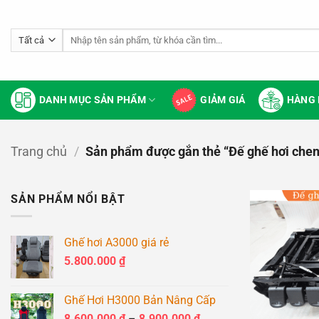
Bỏ
qua
Tìm
nội
kiếm:
dung
DANH MỤC SẢN PHẨM
GIẢM GIÁ
HÀNG 
Trang chủ
/
Sản phẩm được gắn thẻ “Đế ghế hơi che
SẢN PHẨM NỔI BẬT
Ghế hơi A3000 giá rẻ
5.800.000
₫
Ghế Hơi H3000 Bản Nâng Cấp
Khoảng
8.600.000
₫
–
8.900.000
₫