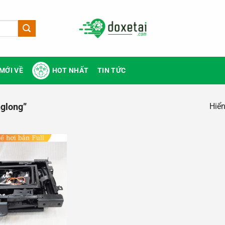
MỚI VỀ
HOT NHẤT
TIN TỨC
Hiển
nglong”
Add to
wishlist