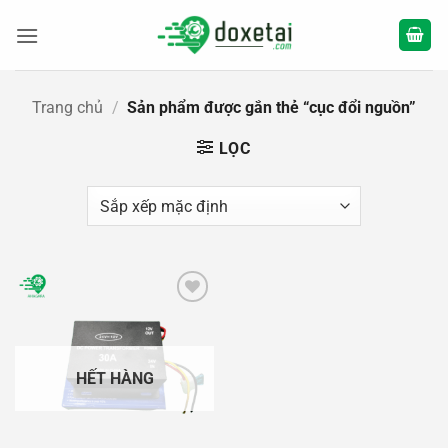
Bỏ
qua
nội
dung
Trang chủ
/
Sản phẩm được gắn thẻ “cục đổi nguồn”
LỌC
Add to
wishlist
HẾT HÀNG