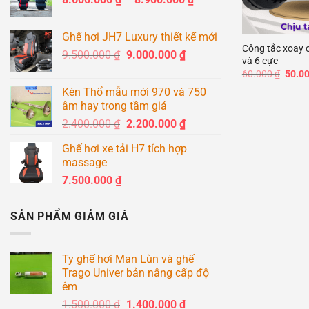
giá:
+
từ
Ghế hơi JH7 Luxury thiết kế mới
8.600.000 ₫
Công tắc xoay 
Giá
Giá
9.500.000
₫
9.000.000
₫
đến
và 6 cực
gốc
hiện
8.900.000 ₫
Giá
60.000
₫
50.0
là:
tại
gốc
Kèn Thổ mẫu mới 970 và 750
là:
9.500.000 ₫.
là:
60.00
âm hay trong tầm giá
9.000.000 ₫.
Giá
Giá
2.400.000
₫
2.200.000
₫
gốc
hiện
Ghế hơi xe tải H7 tích hợp
là:
tại
massage
2.400.000 ₫.
là:
7.500.000
₫
2.200.000 ₫.
SẢN PHẨM GIẢM GIÁ
Ty ghế hơi Man Lùn và ghế
Trago Univer bản nâng cấp độ
êm
Giá
Giá
1.500.000
₫
1.400.000
₫