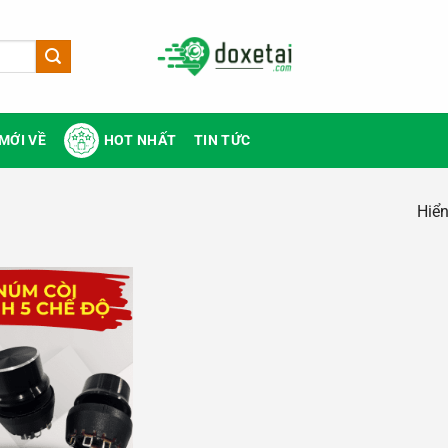
MỚI VỀ
HOT NHẤT
TIN TỨC
Hiển
Add to
wishlist