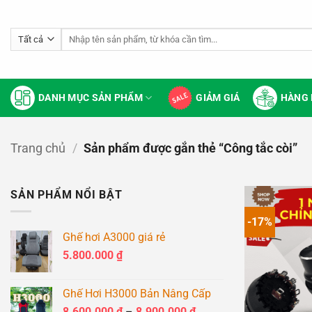
Bỏ
qua
Tìm
nội
kiếm:
dung
DANH MỤC SẢN PHẨM
GIẢM GIÁ
HÀNG 
Trang chủ
/
Sản phẩm được gắn thẻ “Công tắc còi”
SẢN PHẨM NỔI BẬT
-17%
Ghế hơi A3000 giá rẻ
5.800.000
₫
Ghế Hơi H3000 Bản Nâng Cấp
Khoảng
8.600.000
₫
–
8.900.000
₫