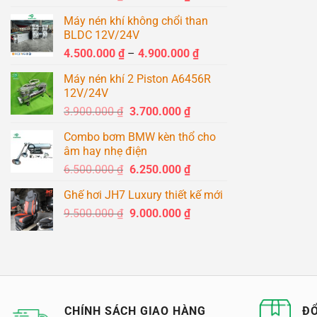
gốc
hiện
Máy nén khí không chổi than
là:
tại
BLDC 12V/24V
1.500.000 ₫.
là:
Khoảng
4.500.000
₫
–
4.900.000
₫
1.400.000 ₫.
giá:
Máy nén khí 2 Piston A6456R
từ
12V/24V
4.500.000 ₫
Giá
Giá
3.900.000
₫
3.700.000
₫
đến
gốc
hiện
4.900.000 ₫
Combo bơm BMW kèn thổ cho
là:
tại
âm hay nhẹ điện
3.900.000 ₫.
là:
Giá
Giá
6.500.000
₫
6.250.000
₫
3.700.000 ₫.
gốc
hiện
Ghế hơi JH7 Luxury thiết kế mới
là:
tại
Giá
Giá
9.500.000
₫
6.500.000 ₫.
9.000.000
₫
là:
gốc
hiện
6.250.000 ₫.
là:
tại
9.500.000 ₫.
là:
9.000.000 ₫.
CHÍNH SÁCH GIAO HÀNG
ĐỔ