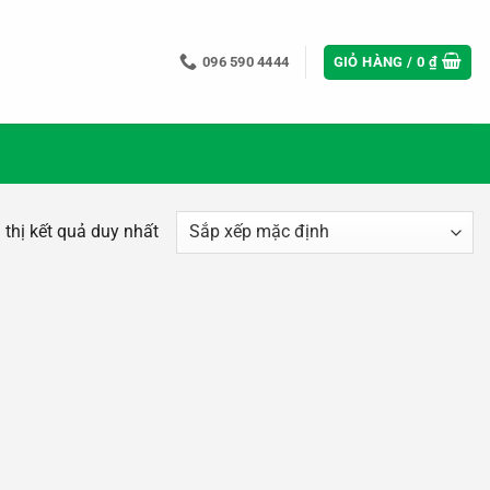
096 590 4444
GIỎ HÀNG /
0
₫
 thị kết quả duy nhất