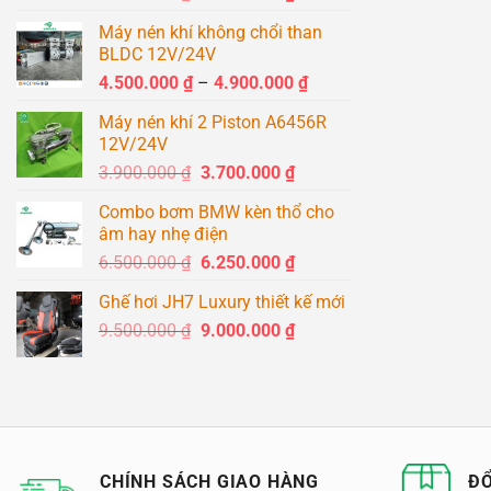
gốc
hiện
Máy nén khí không chổi than
là:
tại
BLDC 12V/24V
1.500.000 ₫.
là:
Khoảng
4.500.000
₫
–
4.900.000
₫
1.400.000 ₫.
giá:
Máy nén khí 2 Piston A6456R
từ
12V/24V
4.500.000 ₫
Giá
Giá
3.900.000
₫
3.700.000
₫
đến
gốc
hiện
4.900.000 ₫
Combo bơm BMW kèn thổ cho
là:
tại
âm hay nhẹ điện
3.900.000 ₫.
là:
Giá
Giá
6.500.000
₫
6.250.000
₫
3.700.000 ₫.
gốc
hiện
Ghế hơi JH7 Luxury thiết kế mới
là:
tại
Giá
Giá
9.500.000
₫
6.500.000 ₫.
9.000.000
₫
là:
gốc
hiện
6.250.000 ₫.
là:
tại
9.500.000 ₫.
là:
9.000.000 ₫.
CHÍNH SÁCH GIAO HÀNG
ĐỔ