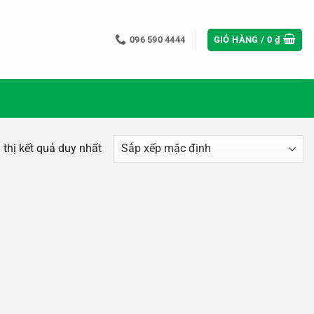
096 590 4444
GIỎ HÀNG /
0
₫
 thị kết quả duy nhất