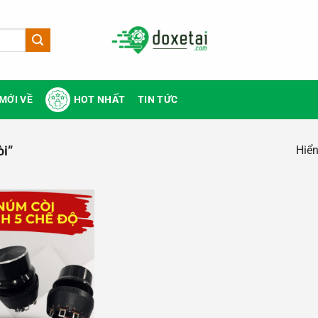
MỚI VỀ
HOT NHẤT
TIN TỨC
Hiển
òi”
Add to
wishlist