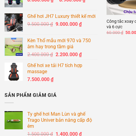
giá:
+
từ
Ghế hơi JH7 Luxury thiết kế mới
8.600.000 ₫
Công tắc xoay 
Giá
Giá
9.500.000
₫
9.000.000
₫
đến
và 6 cực
gốc
hiện
8.900.000 ₫
Giá
60.000
₫
50.0
là:
tại
gốc
Kèn Thổ mẫu mới 970 và 750
là:
9.500.000 ₫.
là:
60.00
âm hay trong tầm giá
9.000.000 ₫.
Giá
Giá
2.400.000
₫
2.200.000
₫
gốc
hiện
Ghế hơi xe tải H7 tích hợp
là:
tại
massage
2.400.000 ₫.
là:
7.500.000
₫
2.200.000 ₫.
SẢN PHẨM GIẢM GIÁ
Ty ghế hơi Man Lùn và ghế
Trago Univer bản nâng cấp độ
êm
Giá
Giá
1.500.000
₫
1.400.000
₫