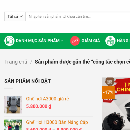
Bỏ
qua
Tìm
nội
kiếm:
dung
DANH MỤC SẢN PHẨM
GIẢM GIÁ
HÀNG 
Trang chủ
/
Sản phẩm được gắn thẻ “công tắc chọn c
SẢN PHẨM NỔI BẬT
-17%
Ghế hơi A3000 giá rẻ
5.800.000
₫
Ghế Hơi H3000 Bản Nâng Cấp
Khoảng
8.600.000
₫
–
8.900.000
₫