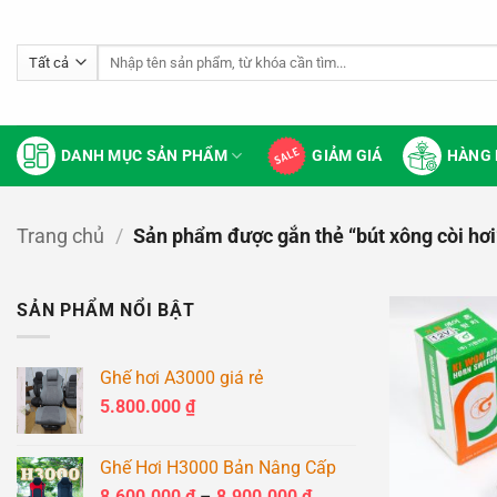
Bỏ
qua
Tìm
nội
kiếm:
dung
DANH MỤC SẢN PHẨM
GIẢM GIÁ
HÀNG 
Trang chủ
/
Sản phẩm được gắn thẻ “bút xông còi hơi
SẢN PHẨM NỔI BẬT
Ghế hơi A3000 giá rẻ
5.800.000
₫
Ghế Hơi H3000 Bản Nâng Cấp
Khoảng
8.600.000
₫
–
8.900.000
₫