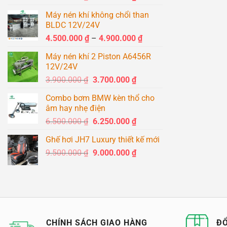
gốc
hiện
Máy nén khí không chổi than
là:
tại
BLDC 12V/24V
1.500.000 ₫.
là:
Khoảng
4.500.000
₫
–
4.900.000
₫
1.400.000 ₫.
giá:
Máy nén khí 2 Piston A6456R
từ
12V/24V
4.500.000 ₫
Giá
Giá
3.900.000
₫
3.700.000
₫
đến
gốc
hiện
4.900.000 ₫
Combo bơm BMW kèn thổ cho
là:
tại
âm hay nhẹ điện
3.900.000 ₫.
là:
Giá
Giá
6.500.000
₫
6.250.000
₫
3.700.000 ₫.
gốc
hiện
Ghế hơi JH7 Luxury thiết kế mới
là:
tại
Giá
Giá
9.500.000
₫
6.500.000 ₫.
9.000.000
₫
là:
gốc
hiện
6.250.000 ₫.
là:
tại
9.500.000 ₫.
là:
9.000.000 ₫.
CHÍNH SÁCH GIAO HÀNG
ĐỔ