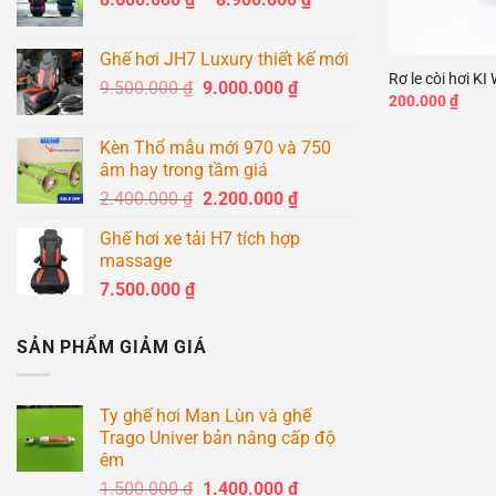
giá:
+
từ
Ghế hơi JH7 Luxury thiết kế mới
8.600.000 ₫
Rơ le còi hơi K
Giá
Giá
9.500.000
₫
9.000.000
₫
đến
200.000
₫
gốc
hiện
8.900.000 ₫
là:
tại
Kèn Thổ mẫu mới 970 và 750
9.500.000 ₫.
là:
âm hay trong tầm giá
9.000.000 ₫.
Giá
Giá
2.400.000
₫
2.200.000
₫
gốc
hiện
Ghế hơi xe tải H7 tích hợp
là:
tại
massage
2.400.000 ₫.
là:
7.500.000
₫
2.200.000 ₫.
SẢN PHẨM GIẢM GIÁ
Ty ghế hơi Man Lùn và ghế
Trago Univer bản nâng cấp độ
êm
Giá
Giá
1.500.000
₫
1.400.000
₫