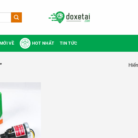
MỚI VỀ
HOT NHẤT
TIN TỨC
Hiển
”
Add to
wishlist