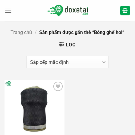
Bỏ
qua
nội
dung
Trang chủ
/
Sản phẩm được gắn thẻ “Bóng ghế hơi”
LỌC
Add to
wishlist