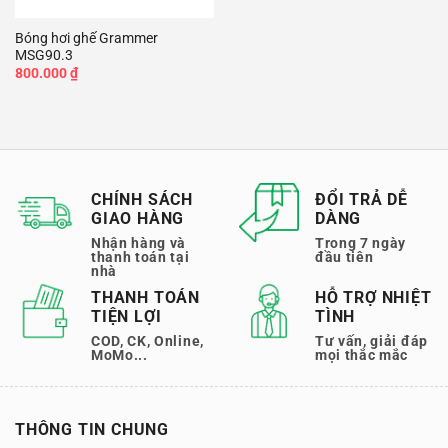
Bóng hơi ghế Grammer
MSG90.3
800.000
₫
CHÍNH SÁCH
ĐỔI TRẢ DỄ
GIAO HÀNG
DÀNG
Nhận hàng và
Trong 7 ngày
thanh toán tại
đầu tiên
nhà
THANH TOÁN
HỖ TRỢ NHIỆT
TIỆN LỢI
TÌNH
COD, CK, Online,
Tư vấn, giải đáp
MoMo...
mọi thắc mắc
THÔNG TIN CHUNG