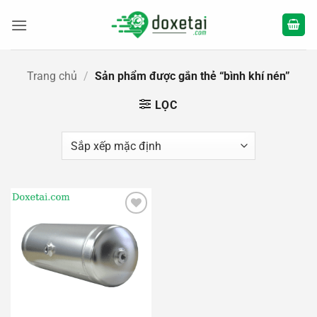
Bỏ
qua
nội
dung
Trang chủ
/
Sản phẩm được gắn thẻ “bình khí nén”
LỌC
Add to
wishlist