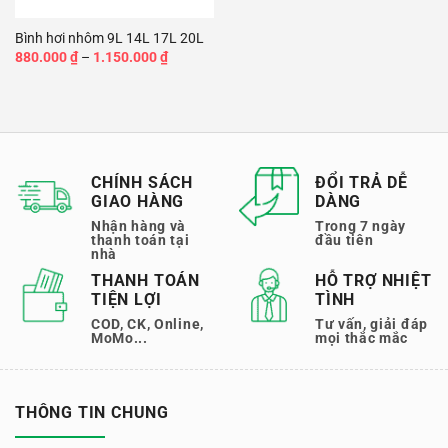
Bình hơi nhôm 9L 14L 17L 20L
Khoảng
880.000
₫
–
1.150.000
₫
giá:
từ
880.000 ₫
đến
1.150.000 ₫
CHÍNH SÁCH
ĐỔI TRẢ DỄ
GIAO HÀNG
DÀNG
Nhận hàng và
Trong 7 ngày
thanh toán tại
đầu tiên
nhà
THANH TOÁN
HỖ TRỢ NHIỆT
TIỆN LỢI
TÌNH
COD, CK, Online,
Tư vấn, giải đáp
MoMo...
mọi thắc mắc
THÔNG TIN CHUNG