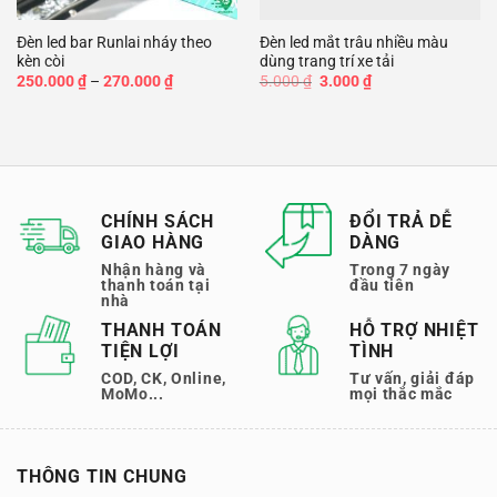
Đèn led bar Runlai nháy theo
Đèn led mắt trâu nhiều màu
kèn còi
dùng trang trí xe tải
Khoảng
Giá
Giá
250.000
₫
–
270.000
₫
5.000
₫
3.000
₫
giá:
gốc
hiện
từ
là:
tại
250.000 ₫
5.000 ₫.
là:
đến
3.000 ₫.
270.000 ₫
CHÍNH SÁCH
ĐỔI TRẢ DỄ
GIAO HÀNG
DÀNG
Nhận hàng và
Trong 7 ngày
thanh toán tại
đầu tiên
nhà
THANH TOÁN
HỖ TRỢ NHIỆT
TIỆN LỢI
TÌNH
COD, CK, Online,
Tư vấn, giải đáp
MoMo...
mọi thắc mắc
THÔNG TIN CHUNG