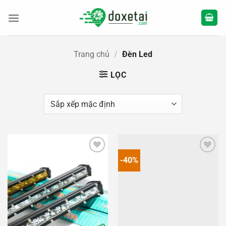
Bỏ
qua
nội
dung
Trang chủ
/
Đèn Led
LỌC
-40%
Add to
Add to
wishlist
wishlist